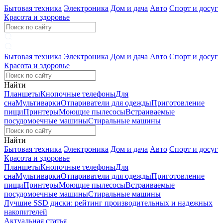
Бытовая техника
Электроника
Дом и дача
Авто
Спорт и досуг
Красота и здоровье
Бытовая техника
Электроника
Дом и дача
Авто
Спорт и досуг
Красота и здоровье
Найти
Планшеты
Кнопочные телефоны
Для
сна
Мультиварки
Отпариватели для одежды
Приготовление
пищи
Принтеры
Моющие пылесосы
Встраиваемые
посудомоечные машины
Стиральные машины
Найти
Бытовая техника
Электроника
Дом и дача
Авто
Спорт и досуг
Красота и здоровье
Планшеты
Кнопочные телефоны
Для
сна
Мультиварки
Отпариватели для одежды
Приготовление
пищи
Принтеры
Моющие пылесосы
Встраиваемые
посудомоечные машины
Стиральные машины
Лучшие SSD диски: рейтинг производительных и надежных
накопителей
Актуальная статья