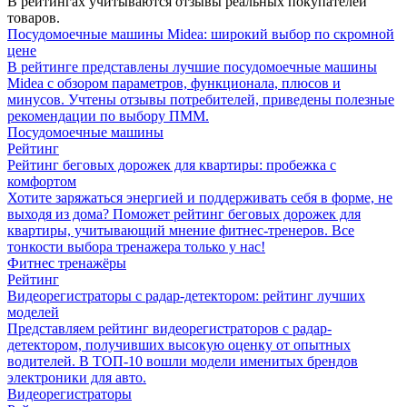
В рейтингах учитываются отзывы реальных покупателей
товаров.
Посудомоечные машины Midea: широкий выбор по скромной
цене
В рейтинге представлены лучшие посудомоечные машины
Midea с обзором параметров, функционала, плюсов и
минусов. Учтены отзывы потребителей, приведены полезные
рекомендации по выбору ПММ.
Посудомоечные машины
Рейтинг
Рейтинг беговых дорожек для квартиры: пробежка с
комфортом
Хотите заряжаться энергией и поддерживать себя в форме, не
выходя из дома? Поможет рейтинг беговых дорожек для
квартиры, учитывающий мнение фитнес-тренеров. Все
тонкости выбора тренажера только у нас!
Фитнес тренажёры
Рейтинг
Видеорегистраторы с радар-детектором: рейтинг лучших
моделей
Представляем рейтинг видеорегистраторов с радар-
детектором, получивших высокую оценку от опытных
водителей. В ТОП-10 вошли модели именитых брендов
электроники для авто.
Видеорегистраторы