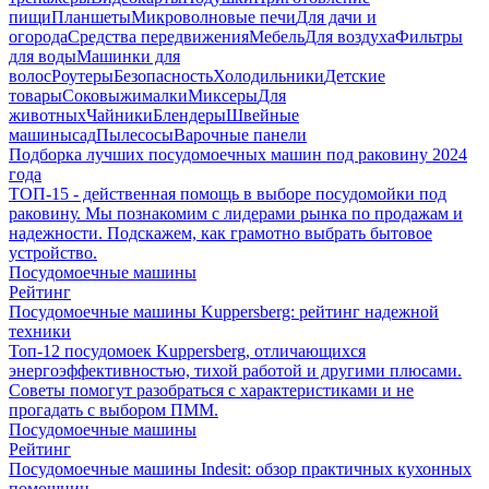
пищи
Планшеты
Микроволновые печи
Для дачи и
огорода
Средства передвижения
Мебель
Для воздуха
Фильтры
для воды
Машинки для
волос
Роутеры
Безопасность
Холодильники
Детские
товары
Соковыжималки
Миксеры
Для
животных
Чайники
Блендеры
Швейные
машины
сад
Пылесосы
Варочные панели
Подборка лучших посудомоечных машин под раковину 2024
года
ТОП-15 - действенная помощь в выборе посудомойки под
раковину. Мы познакомим с лидерами рынка по продажам и
надежности. Подскажем, как грамотно выбрать бытовое
устройство.
Посудомоечные машины
Рейтинг
Посудомоечные машины Kuppersberg: рейтинг надежной
техники
Топ-12 посудомоек Kuppersberg, отличающихся
энергоэффективностью, тихой работой и другими плюсами.
Советы помогут разобраться с характеристиками и не
прогадать с выбором ПММ.
Посудомоечные машины
Рейтинг
Посудомоечные машины Indesit: обзор практичных кухонных
помощниц