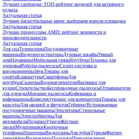
Лучшие сапборды: ТОП-рейтинг моделей для активного
отдыха
Актуальная статья
Лучшие баскетбольные мячи: выбираем короля площадки
Актуальная статья
Лучшие процессоры AMD: рейтинг мощности и
производительности
Актуальная статья
Для сна
Телевизоры
Посудомоечные
машины
Видеорегистраторы
Духовые шкафы
Умный
дом
Наушники
Мобильная связь
Ноутбуки
Техника для
здоровья
Роботы-пылесосы
Сплит-системы и
кондиционеры
Звук
Товары для
спорта
Клавиатуры
Смартфоны
Для
ноутбука
Сканеры
Водонагреватели
Вытяжки для
кухни
Строительство
Беспроводные пылесосы
Отпариватели
для одежды
Моющие пылесосы
Кофеварки и
кофемашины
Комплектующие для компьютера
Товары для
красоты
Для овощей и фруктов
Гейминг
Встраиваемые
посудомоечные машины
Эпиляторы
Стиральные
машины
Электробритвы
Для
автомобиля
Подарки
Утюги
Жёсткие
диски
Мультиварки
Кнопочные
телефоны
Принтеры
Видеосвязь
Для зубов
Туризм
Фитнес
тренажёры
Видеокарты
Подушки
Приготовление