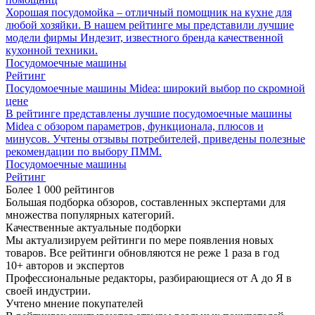
Хорошая посудомойка – отличный помощник на кухне для
любой хозяйки. В нашем рейтинге мы представили лучшие
модели фирмы Индезит, известного бренда качественной
кухонной техники.
Посудомоечные машины
Рейтинг
Посудомоечные машины Midea: широкий выбор по скромной
цене
В рейтинге представлены лучшие посудомоечные машины
Midea с обзором параметров, функционала, плюсов и
минусов. Учтены отзывы потребителей, приведены полезные
рекомендации по выбору ПММ.
Посудомоечные машины
Рейтинг
Более 1 000 рейтингов
Большая подборка обзоров, составленных экспертами для
множества популярных категорий.
Качественные актуальные подборки
Мы актуализируем рейтинги по мере появления новых
товаров. Все рейтинги обновляются не реже 1 раза в год
10+ авторов и экспертов
Профессиональные редакторы, разбирающиеся от А до Я в
своей индустрии.
Учтено мнение покупателей