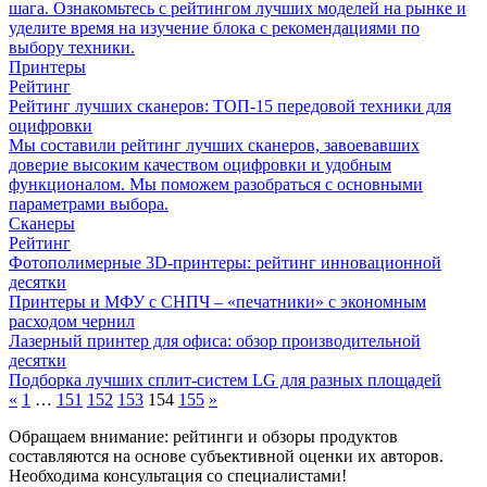
шага. Ознакомьтесь с рейтингом лучших моделей на рынке и
уделите время на изучение блока с рекомендациями по
выбору техники.
Принтеры
Рейтинг
Рейтинг лучших сканеров: ТОП-15 передовой техники для
оцифровки
Мы составили рейтинг лучших сканеров, завоевавших
доверие высоким качеством оцифровки и удобным
функционалом. Мы поможем разобраться с основными
параметрами выбора.
Сканеры
Рейтинг
Фотополимерные 3D-принтеры: рейтинг инновационной
десятки
Принтеры и МФУ с СНПЧ – «печатники» с экономным
расходом чернил
Лазерный принтер для офиса: обзор производительной
десятки
Подборка лучших сплит-систем LG для разных площадей
«
1
…
151
152
153
154
155
»
Обращаем внимание: рейтинги и обзоры продуктов
составляются на основе субъективной оценки их авторов.
Необходима консультация со специалистами!