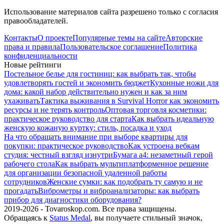
Использование материалов сайта разрешено только с согласия
правообладателей.
Контакты
О проекте
Популярные темы на сайте
Авторские
права и правила
Пользовательское соглашение
Политика
конфиденциальности
Новые рейтинги
Постельное белье для гостиниц: как выбрать так, чтобы
удовлетворять гостей и экономить бюджет
Кухонные ножи для
дома: какой набор действительно нужен и как за ним
ухаживать
Тактика выживания в Survival Horror как экономить
ресурсы и не терять контроль
Оптовая торговля косметики:
практическое руководство для старта
Как выбрать идеальную
женскую кожаную куртку: стиль, посадка и уход
На что обращать внимание при выборе квартиры для
покупки: практическое руководство
Как устроена вебкам
студия: честный взгляд изнутри
Бумага а4: незаметный герой
рабочего стола
Как выбрать мультиплатформенное решение
для организации безопасной удаленной работы
сотрудников
Женские сумки: как подобрать ту самую и не
прогадать
Виброметры и виброанализаторы: как выбрать
прибор для диагностики оборудования?
2019-2026 - Tovaroskop.com. Все права защищены.
Обращаясь к
Status Medal
, вы получаете стильный значок,