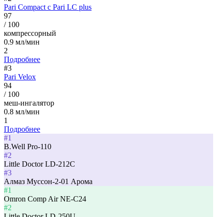
Pari Compact c Pari LC plus
97
/ 100
компрессорный
0.9 мл/мин
2
Подробнее
#3
Pari Velox
94
/ 100
меш-ингалятор
0.8 мл/мин
1
Подробнее
#1
B.Well Pro-110
#2
Little Doctor LD-212C
#3
Алмаз Муссон-2-01 Арома
#1
Omron Comp Air NE-C24
#2
Little Doctor LD-250U