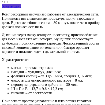
/ 100
Узнать цену
Компрессорный небулайзер работает от электрической сети.
Принимать ингаляционные процедуры могут взрослые и
дети. Время лечебного сеанса – 30 минут, после чего прибор
должен полчаса остывать.
Дыхание через маску очищает носоглотку, приспособление
для носа избавляет от насморка, мундштук способствует
глубокому проникновению аэрозоля. Лекарственный состав
высокой концентрации интенсивно и быстро орошает
верхние и нижние отделы дыхательной системы.
Характеристики:
маски – детская, взрослая;
насадки – мундштук, для носа;
фракция частиц – от 3 до 5 мкм, средняя 3,16 мкм;
емкость для лекарственного раствора – 8 мл;
период непрерывного действия – 30 мин;
Ш × Г × В – 13,7 × 9,6 × 17,3 см;
питание – от электросети.
Привлекает простое управление и пятилетняя гарантия