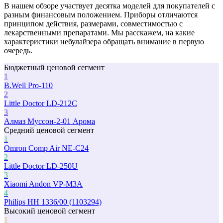
В нашем обзоре участвует десятка моделей для покупателей с
разным финансовым положением. Приборы отличаются
принципом действия, размерами, совместимостью с
лекарственными препаратами. Мы расскажем, на какие
характеристики небулайзера обращать внимание в первую
очередь.
Бюджетный ценовой сегмент
1
B.Well Pro-110
2
Little Doctor LD-212C
3
Алмаз Муссон-2-01 Арома
Средний ценовой сегмент
1
Omron Comp Air NE-C24
2
Little Doctor LD-250U
3
Xiaomi Andon VP-M3A
4
Philips HH 1336/00 (1103294)
Высокий ценовой сегмент
1