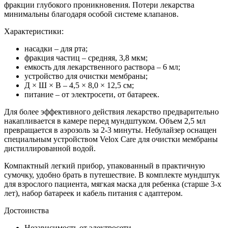
фракции глубокого проникновения. Потери лекарства
минимальны благодаря особой системе клапанов.
Характеристики:
насадки – для рта;
фракция частиц – средняя, 3,8 мкм;
емкость для лекарственного раствора – 6 мл;
устройство для очистки мембраны;
Д × Ш × В – 4,5 × 8,0 × 12,5 см;
питание – от электросети, от батареек.
Для более эффективного действия лекарство предварительно
накапливается в камере перед мундштуком. Объем 2,5 мл
превращается в аэрозоль за 2-3 минуты. Небулайзер оснащен
специальным устройством Velox Care для очистки мембраны
дистиллированной водой.
Компактный легкий прибор, упакованный в практичную
сумочку, удобно брать в путешествие. В комплекте мундштук
для взрослого пациента, мягкая маска для ребенка (старше 3-х
лет), набор батареек и кабель питания с адаптером.
Достоинства
Независимость от электросети