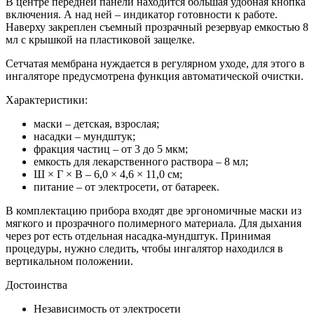
В центре передней панели находится большая удобная кнопка
включения. А над ней – индикатор готовности к работе.
Наверху закреплен съемный прозрачный резервуар емкостью 8
мл с крышкой на пластиковой защелке.
Сетчатая мембрана нуждается в регулярном уходе, для этого в
ингаляторе предусмотрена функция автоматической очистки.
Характеристики:
маски – детская, взрослая;
насадки – мундштук;
фракция частиц – от 3 до 5 мкм;
емкость для лекарственного раствора – 8 мл;
Ш × Г × В – 6,0 × 4,6 × 11,0 см;
питание – от электросети, от батареек.
В комплектацию прибора входят две эргономичные маски из
мягкого и прозрачного полимерного материала. Для дыхания
через рот есть отдельная насадка-мундштук. Принимая
процедуры, нужно следить, чтобы ингалятор находился в
вертикальном положении.
Достоинства
Независимость от электросети