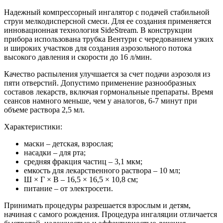
Надежный компрессорный ингалятор с подачей стабильной
струи мелкодисперсной смеси. Для ее создания применяется
инновационная технология SideStream. В конструкции
прибора использована трубка Вентури с чередованием узких
и широких участков для создания аэрозольного потока
высокого давления и скорости до 16 л/мин.
Качество распыления улучшается за счет подачи аэрозоля из
пяти отверстий. Допустимо применение разнообразных
составов лекарств, включая гормональные препараты. Время
сеансов намного меньше, чем у аналогов, 6-7 минут при
объеме раствора 2,5 мл.
Характеристики:
маски – детская, взрослая;
насадки – для рта;
средняя фракция частиц – 3,1 мкм;
емкость для лекарственного раствора – 10 мл;
Ш × Г × В – 16,5 × 16,5 × 10,8 см;
питание – от электросети.
Принимать процедуры разрешается взрослым и детям,
начиная с самого рождения. Процедура ингаляции отличается