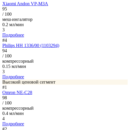
Xiaomi Andon VP-M3A
95
/ 100
меш-ингалятор
0.2 мл/мин
3
Подробнее
#4
Philips HH 1336/00 (1103294)
94
/ 100
компрессорный
0.15 мл/мин
3
Подробнее
Высокий ценовой сегмент
#1
Omron NE-C28
98
/ 100
компрессорный
0.4 мл/мин
4
Подробнее
#2