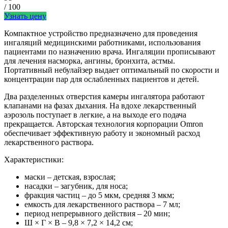
/ 100
Узнать цену
Компактное устройство предназначено для проведения
ингаляций медицинскими работниками, использования
пациентами по назначению врача. Ингаляции прописывают
для лечения насморка, ангины, бронхита, астмы.
Портативный небулайзер выдает оптимальный по скорости и
концентрации пар для ослабленных пациентов и детей.
Два разделенных отверстия камеры ингалятора работают
клапанами на фазах дыхания. На вдохе лекарственный
аэрозоль поступает в легкие, а на выходе его подача
прекращается. Авторская технология корпорации Omron
обеспечивает эффективную работу и экономный расход
лекарственного раствора.
Характеристики:
маски – детская, взрослая;
насадки – загубник, для носа;
фракция частиц – до 5 мкм, средняя 3 мкм;
емкость для лекарственного раствора – 7 мл;
период непрерывного действия – 20 мин;
Ш × Г × В – 9,8 × 7,2 × 14,2 см;