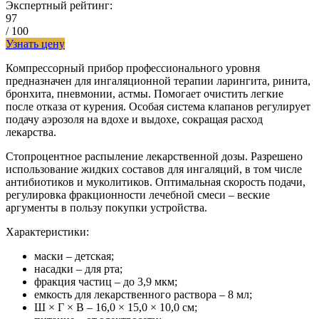
Экспертный рейтинг:
97
/ 100
Узнать цену
Компрессорный прибор профессионального уровня
предназначен для ингаляционной терапии ларингита, ринита,
бронхита, пневмонии, астмы. Помогает очистить легкие
после отказа от курения. Особая система клапанов регулирует
подачу аэрозоля на вдохе и выдохе, сокращая расход
лекарства.
Стопроцентное распыление лекарственной дозы. Разрешено
использование жидких составов для ингаляций, в том числе
антибиотиков и муколитиков. Оптимальная скорость подачи,
регулировка фракционности лечебной смеси – веские
аргументы в пользу покупки устройства.
Характеристики:
маски – детская;
насадки – для рта;
фракция частиц – до 3,9 мкм;
емкость для лекарственного раствора – 8 мл;
Ш × Г × В – 16,0 × 15,0 × 10,0 см;