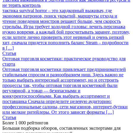
не терять контроль
тактика survival horror – это хардкорный выживач, где
экономия патронов, поиск укрытий, маршруты отхода и
чтение поведения монстров решают больше, чем скорость
стрельбы. Игра требует холодной головы: лечить персонажа
нужно вовремя, а каждый бой просчитывать заранее, поэтому,
если хотите лично проверить этот нервный и очень цепкий
хит, сначала придется пополнить баланс Steam – подробности
в […]
Статья
Оптовая торговля косметики: практическое руководство для
старта
Оптовая торговля косметики привлекает предпринимателей
стабильным спросом и разнообразием ниш. Здесь важно не
только выбрать интересный ассортимент, но и отстроить
процессы так, чтобы оптовая торговля косметикой были
регулярной, а товар — безопасными и
конкурентоспособными. Как выбрать ассортимент и
поставщика Сначала определите целевую аудиторию:
профессиональные салоны, сети магазинов, интернет-бутики
или мелкие ритейлеры. От этого зависят форматы […]
Статья
Более 1 000 рейтингов
Большая подборка обзоров, составленных экспертами для