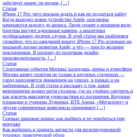
действует иначе: он видим, […]
Статья
iPhone 17 Pro: чего реально ждать и как не поддаться хайпу
Когда выходит новое устройство Apple, разговоры
начинаются задолго до анонса. Люди спорят о внешнем виде,
блогеры рисуют идеальные камеры, а аналитики
подбрасывают десятки слухов. В этой статье мы разберемся
спокойно: что из ожиданий вокруг iPhone 17 Pro основано на
реальной логике развития Apple, а что — просто желание
поклонников. Я разложу по полочкам дизайн,
производительность, […]
Статья
Спортивные события Москвы: календарь, арены и атмосфера
Москва живет спортом не только в крупных стадионах —
город наполняется движением на улицах, в парках и на
набережных. В этой статье я расскажу о том, какие
мероприятия задают ритм столицы, где их удобнее смотреть и
как извлечь максимум удовольствия из посещения. Крупные
площадки и турниры Лужники, ВТБ Арена, «Мегаспорт» и
другие современные комплексы принимают […]
Статья
Газовые шаровые краны: как выбрать и не ошибиться при
монтаже
Как выбирать и хранить запчасти для железнодорожной
техники: практический обзор