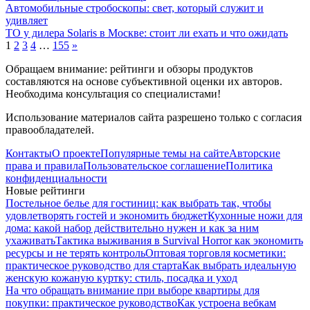
Автомобильные стробоскопы: свет, который служит и
удивляет
ТО у дилера Solaris в Москве: стоит ли ехать и что ожидать
1
2
3
4
…
155
»
Обращаем внимание: рейтинги и обзоры продуктов
составляются на основе субъективной оценки их авторов.
Необходима консультация со специалистами!
Использование материалов сайта разрешено только с согласия
правообладателей.
Контакты
О проекте
Популярные темы на сайте
Авторские
права и правила
Пользовательское соглашение
Политика
конфиденциальности
Новые рейтинги
Постельное белье для гостиниц: как выбрать так, чтобы
удовлетворять гостей и экономить бюджет
Кухонные ножи для
дома: какой набор действительно нужен и как за ним
ухаживать
Тактика выживания в Survival Horror как экономить
ресурсы и не терять контроль
Оптовая торговля косметики:
практическое руководство для старта
Как выбрать идеальную
женскую кожаную куртку: стиль, посадка и уход
На что обращать внимание при выборе квартиры для
покупки: практическое руководство
Как устроена вебкам