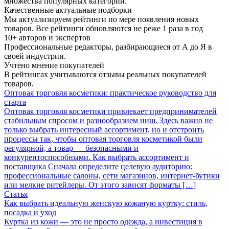
множества популярных категорий.
Качественные актуальные подборки
Мы актуализируем рейтинги по мере появления новых
товаров. Все рейтинги обновляются не реже 1 раза в год
10+ авторов и экспертов
Профессиональные редакторы, разбирающиеся от А до Я в
своей индустрии.
Учтено мнение покупателей
В рейтингах учитываются отзывы реальных покупателей
товаров.
Оптовая торговля косметики: практическое руководство для
старта
Оптовая торговля косметики привлекает предпринимателей
стабильным спросом и разнообразием ниш. Здесь важно не
только выбрать интересный ассортимент, но и отстроить
процессы так, чтобы оптовая торговля косметикой были
регулярной, а товар — безопасными и
конкурентоспособными. Как выбрать ассортимент и
поставщика Сначала определите целевую аудиторию:
профессиональные салоны, сети магазинов, интернет-бутики
или мелкие ритейлеры. От этого зависят форматы […]
Статья
Как выбрать идеальную женскую кожаную куртку: стиль,
посадка и уход
Куртка из кожи — это не просто одежда, а инвестиция в