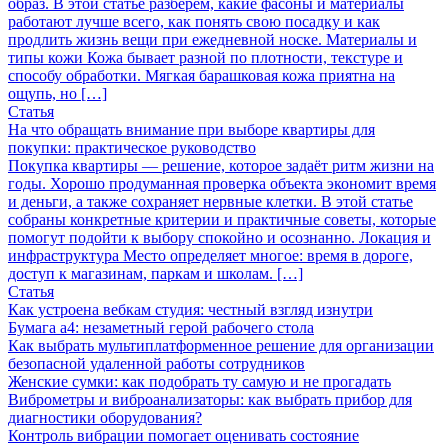
образ. В этой статье разберём, какие фасоны и материалы
работают лучше всего, как понять свою посадку и как
продлить жизнь вещи при ежедневной носке. Материалы и
типы кожи Кожа бывает разной по плотности, текстуре и
способу обработки. Мягкая барашковая кожа приятна на
ощупь, но […]
Статья
На что обращать внимание при выборе квартиры для
покупки: практическое руководство
Покупка квартиры — решение, которое задаёт ритм жизни на
годы. Хорошо продуманная проверка объекта экономит время
и деньги, а также сохраняет нервные клетки. В этой статье
собраны конкретные критерии и практичные советы, которые
помогут подойти к выбору спокойно и осознанно. Локация и
инфраструктура Место определяет многое: время в дороге,
доступ к магазинам, паркам и школам. […]
Статья
Как устроена вебкам студия: честный взгляд изнутри
Бумага а4: незаметный герой рабочего стола
Как выбрать мультиплатформенное решение для организации
безопасной удаленной работы сотрудников
Женские сумки: как подобрать ту самую и не прогадать
Виброметры и виброанализаторы: как выбрать прибор для
диагностики оборудования?
Контроль вибрации помогает оценивать состояние