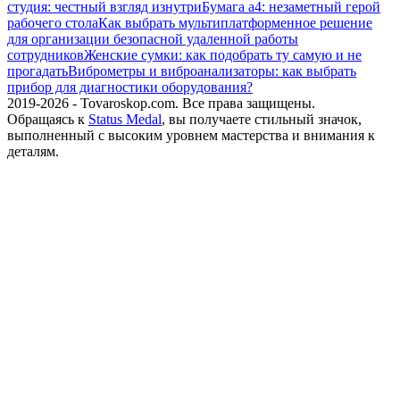
студия: честный взгляд изнутри
Бумага а4: незаметный герой
рабочего стола
Как выбрать мультиплатформенное решение
для организации безопасной удаленной работы
сотрудников
Женские сумки: как подобрать ту самую и не
прогадать
Виброметры и виброанализаторы: как выбрать
прибор для диагностики оборудования?
2019-2026 - Tovaroskop.com. Все права защищены.
Обращаясь к
Status Medal
, вы получаете стильный значок,
выполненный с высоким уровнем мастерства и внимания к
деталям.