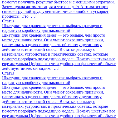
помогут получить результат быстрее и с меньшими затратами.
Зачем нужна автоматизация и что она даёт Автоматизация
снижает ручной труд, уменьшает число ошибок и ускоряет
процессы. Это […]
Статья
Шкатулки для хранения денег: как выбрать красивую и
надежную коробочку для накоплений
Шкатулки для хранения денег — это больше, чем просто
место для наличности. Они умеют сохранять привычки,
напоминать о целях и придавать обычному рутинному
действию эстетический смысл. В статье расскажу о
материалах, устройствах и практических советах, которые
помогут подобрать подходящую модель. Почему шкатулка все
еще актуальна Цифровые счета удобны, но физический объект
действует иначе: он видим, […]
Статья
Шкатулки для хранения денег: как выбрать красивую и
надежную коробочку для накоплений
Шкатулки для хранения денег — это больше, чем просто
место для наличности. Они умеют сохранять привычки,
напоминать о целях и придавать обычному рутинному
действию эстетический смысл. В статье расскажу о
материалах, устройствах и практических советах, которые
помогут подобрать подходящую модель. Почему шкатулка все
еще актуальна Цифровые счета удобны, но физический объект