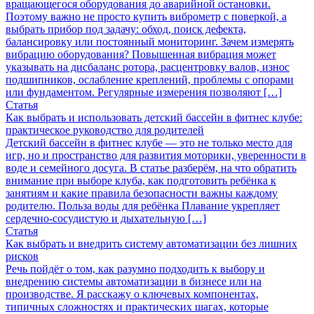
вращающегося оборудования до аварийной остановки.
Поэтому важно не просто купить виброметр с поверкой, а
выбрать прибор под задачу: обход, поиск дефекта,
балансировку или постоянный мониторинг. Зачем измерять
вибрацию оборудования? Повышенная вибрация может
указывать на дисбаланс ротора, расцентровку валов, износ
подшипников, ослабление креплений, проблемы с опорами
или фундаментом. Регулярные измерения позволяют […]
Статья
Как выбрать и использовать детский бассейн в фитнес клубе:
практическое руководство для родителей
Детский бассейн в фитнес клубе — это не только место для
игр, но и пространство для развития моторики, уверенности в
воде и семейного досуга. В статье разберём, на что обратить
внимание при выборе клуба, как подготовить ребёнка к
занятиям и какие правила безопасности важны каждому
родителю. Польза воды для ребёнка Плавание укрепляет
сердечно-сосудистую и дыхательную […]
Статья
Как выбрать и внедрить систему автоматизации без лишних
рисков
Речь пойдёт о том, как разумно подходить к выбору и
внедрению системы автоматизации в бизнесе или на
производстве. Я расскажу о ключевых компонентах,
типичных сложностях и практических шагах, которые