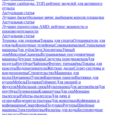
Лучшие сапборды: ТОП-рейтинг моделей для активного
отдыха
Актуальная статья
Лучшие баскетбольные мячи: выбираем короля площадки
Актуальная статья
Лучшие процессоры AMD: рейтинг мощности и
производительности
Актуальная статья
Техника для здоровья
Товары для спорта
Отпариватели для
одежды
Кнопочные телефоны
Соковыжималки
Стиральные
машины
Для зубов
Звук
Эпиляторы
Умный
дом
Миксеры
Сканеры
Встраиваемые посудомоечные
машины
Детские товары
Средства передвижения
Для
воздуха
Ноутбуки
Чайники
Фитнес тренажёры
Товары для
красоты
Водонагреватели
Жёсткие диски
Сплит-системы и
кондиционеры
Строительство
Машинки для
волос
Наушники
Туризм
Варочные панели
Вытяжки для
кухни
Мебель
Подарки
Гейминг
Для овощей и
фруктов
Мобильная связь
Мультиварки
Для автомобиля
Для
ноутбука
Телевизоры
Клавиатуры
Для сна
Моющие
пылесосы
Роботы-пылесосы
Для дачи и
огорода
Видеорегистраторы
Для животных
Кофеварки и
кофемашины
Смартфоны
Подушки
Роутеры
Швейные
машины
Электробритвы
Фильтры для воды
Беспроводные
пылесосы
Приготовление