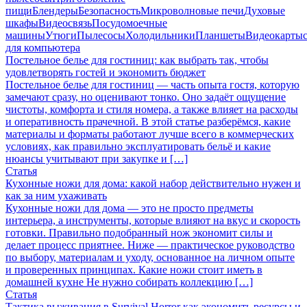
пищи
Блендеры
Безопасность
Микроволновые печи
Духовые
шкафы
Видеосвязь
Посудомоечные
машины
Утюги
Пылесосы
Холодильники
Планшеты
Видеокарты
для компьютера
Постельное белье для гостиниц: как выбрать так, чтобы
удовлетворять гостей и экономить бюджет
Постельное белье для гостиниц — часть опыта гостя, которую
замечают сразу, но оценивают тонко. Оно задаёт ощущение
чистоты, комфорта и стиля номера, а также влияет на расходы
и оперативность прачечной. В этой статье разберёмся, какие
материалы и форматы работают лучше всего в коммерческих
условиях, как правильно эксплуатировать бельё и какие
нюансы учитывают при закупке и […]
Статья
Кухонные ножи для дома: какой набор действительно нужен и
как за ним ухаживать
Кухонные ножи для дома — это не просто предметы
интерьера, а инструменты, которые влияют на вкус и скорость
готовки. Правильно подобранный нож экономит силы и
делает процесс приятнее. Ниже — практическое руководство
по выбору, материалам и уходу, основанное на личном опыте
и проверенных принципах. Какие ножи стоит иметь в
домашней кухне Не нужно собирать коллекцию […]
Статья
Тактика выживания в Survival Horror как экономить ресурсы и