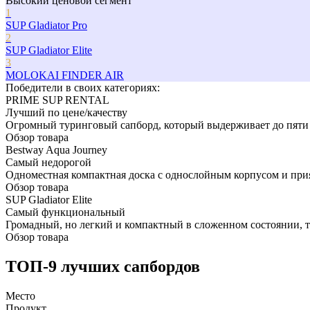
Высокий ценовой сегмент
1
SUP Gladiator Pro
2
SUP Gladiator Elite
3
MOLOKAI FINDER AIR
Победители в cвоих категориях:
PRIME SUP RENTAL
Лучший по цене/качеству
Огромный туринговый сапборд, который выдерживает до пяти
Обзор товара
Bestway Aqua Journey
Самый недорогой
Одноместная компактная доска с однослойным корпусом и пр
Обзор товара
SUP Gladiator Elite
Самый функциональный
Громадный, но легкий и компактный в сложенном состоянии, 
Обзор товара
ТОП-9 лучших сапбордов
Место
Продукт