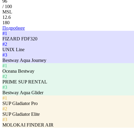
96
/ 100
MSL
12.6
180
Подробнее
#1
FIZARD FDF320
#2
UNIX Line
#3
Bestway Aqua Journey
#1
Oceana Bestway
#2
PRIME SUP RENTAL
#3
Bestway Aqua Glider
#1
SUP Gladiator Pro
#2
SUP Gladiator Elite
#3
MOLOKAI FINDER AIR