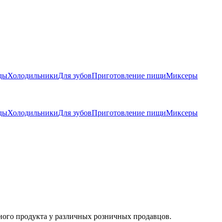
ды
Холодильники
Для зубов
Приготовление пищи
Миксеры
ды
Холодильники
Для зубов
Приготовление пищи
Миксеры
ного продукта у различных розничных продавцов.