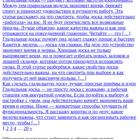
Между тем правильная модель экономит время, бережёт
спину и приносит удовольствие в рутинную работу. Эта
статья расскажет, на что смотреть, чтобы доска действительно
«работала» на вас. Я не буду перечислять все возможные
бренды. Лучше объясню, какие качества важны и как они
отражаются на повседневной глажении. Читайте — это […]
Гладильная доска: почему она делает глажку проще и быстрее
Кажется, мелочь — доска для глажки. На деле это устройство
экономит время и нервы. Хорошая доска не только
выпрямляет вещи, но и помогает избегать новых заломов и
лишней складки, которые потом приходится исправлять
снова. В этой статье разберёмся, какие свойства доски
действительно важны, на что смотреть при выборе и как
получить от неё максимум пользы. […]
Как сделать гладильную доску лучше: простые приёмы и идеи
Гладильная доска — не просто доска с ножками, а рабочая
станция для аккуратной одежды. Если подойти к выбору и
настройке с умом, она действительно начнёт экономить ваше
время и нервы. Ниже — конкретные способы улучшить её
функциональность. Я расскажу коротко и по делу: какие
мелочи важны, что стоит заменить и как организовать рабочее
место, чтобы […]
1
2
3
4
…
20
»
Обращаем внимание: рейтинги и обзоры продуктов