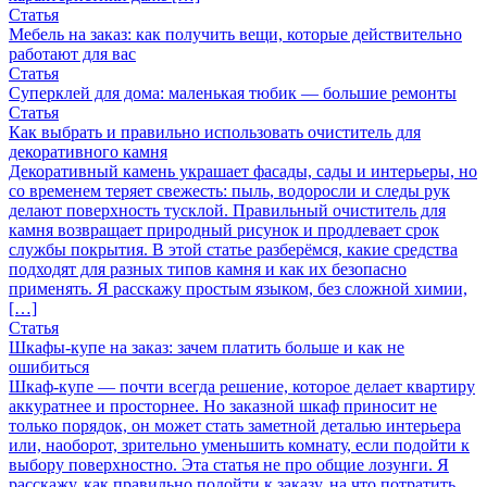
Статья
Мебель на заказ: как получить вещи, которые действительно
работают для вас
Статья
Суперклей для дома: маленькая тюбик — большие ремонты
Статья
Как выбрать и правильно использовать очиститель для
декоративного камня
Декоративный камень украшает фасады, сады и интерьеры, но
со временем теряет свежесть: пыль, водоросли и следы рук
делают поверхность тусклой. Правильный очиститель для
камня возвращает природный рисунок и продлевает срок
службы покрытия. В этой статье разберёмся, какие средства
подходят для разных типов камня и как их безопасно
применять. Я расскажу простым языком, без сложной химии,
[…]
Статья
Шкафы-купе на заказ: зачем платить больше и как не
ошибиться
Шкаф-купе — почти всегда решение, которое делает квартиру
аккуратнее и просторнее. Но заказной шкаф приносит не
только порядок, он может стать заметной деталью интерьера
или, наоборот, зрительно уменьшить комнату, если подойти к
выбору поверхностно. Эта статья не про общие лозунги. Я
расскажу, как правильно подойти к заказу, на что потратить