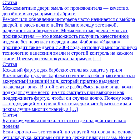
Статья
Межкомнатные двери эмаль от производителя — качество,
дизайн и выгода прямо с фабрики
Ремонт или обновление интерьера часто начинается с выбора
дверей, и здесь важно найти баланс между эстетикой,
надёжностью и бюджетом. Межкомнатные двери эмаль от
производителя — это возможность получить качественное
изделие без переплат посредникам. Фабрика «Эдалан»
производит такие двери с 2003 года, используя многослойную
технологию нанесения эмали и строгий контроль на каждом
этапе. Преимущества покупки напрямую […]
Статья
Кожаный фартук для барбекю: стильная защита у гриля
Кожаный фартук для барбекю сочетает в себе практичность и
аккуратный внешний вид, который приятно выделяет
владельца гриля. В этой статье разберёмся, какие виды кожи
подходят лучше всего, на что смотреть при выборе и как
поддерживать фартук, чтобы он служил долго. Почему кожа
— подходящий материал Кожа выдерживает брызги жира и
искры лучше многих тканей, а […]
Статья
Бутилкаучуковая пленка: что это и где она действительно
полезна
Если коротко — это тонкий, но упругий материал на основе
бутилкаучука, который отлично держит влагу и газы. Но не