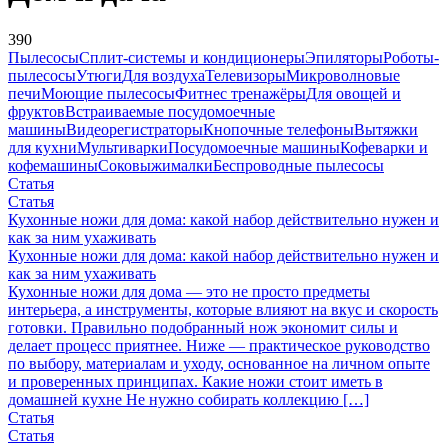
390
Пылесосы
Сплит-системы и кондиционеры
Эпиляторы
Роботы-
пылесосы
Утюги
Для воздуха
Телевизоры
Микроволновые
печи
Моющие пылесосы
Фитнес тренажёры
Для овощей и
фруктов
Встраиваемые посудомоечные
машины
Видеорегистраторы
Кнопочные телефоны
Вытяжки
для кухни
Мультиварки
Посудомоечные машины
Кофеварки и
кофемашины
Соковыжималки
Беспроводные пылесосы
Статья
Статья
Кухонные ножи для дома: какой набор действительно нужен и
как за ним ухаживать
Кухонные ножи для дома: какой набор действительно нужен и
как за ним ухаживать
Кухонные ножи для дома — это не просто предметы
интерьера, а инструменты, которые влияют на вкус и скорость
готовки. Правильно подобранный нож экономит силы и
делает процесс приятнее. Ниже — практическое руководство
по выбору, материалам и уходу, основанное на личном опыте
и проверенных принципах. Какие ножи стоит иметь в
домашней кухне Не нужно собирать коллекцию […]
Статья
Статья