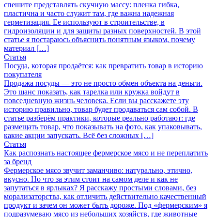
спешите представлять скучную массу: пленка гибка,
пластична и часто служит там, где важна надежная
герметизация. Ее используют в строительстве, в
гидроизоляции и для защиты разных поверхностей. В этой
статье я постараюсь объяснить понятным языком, почему
материал […]
Статья
Посуда, которая продаётся: как превратить товар в историю
покупателя
Продажа посуды — это не просто обмен объекта на деньги.
Это шанс показать, как тарелка или кружка войдут в
повседневную жизнь человека. Если вы расскажете эту
историю правильно, товар будет продаваться сам собой. В
статье разберём практики, которые реально работают: где
размещать товар, что показывать на фото, как упаковывать,
какие акции запускать. Всё без сложных […]
Статья
Как распознать настоящее фермерское мясо и не переплатить
за бренд
Фермерское мясо звучит заманчиво: натурально, этично,
вкусно. Но что за этим стоит на самом деле и как не
запутаться в ярлыках? Я расскажу простыми словами, без
морализаторства, как отличить действительно качественный
продукт и зачем он может быть дороже. Под «фермерским» я
подразумеваю мясо из небольших хозяйств, где животные