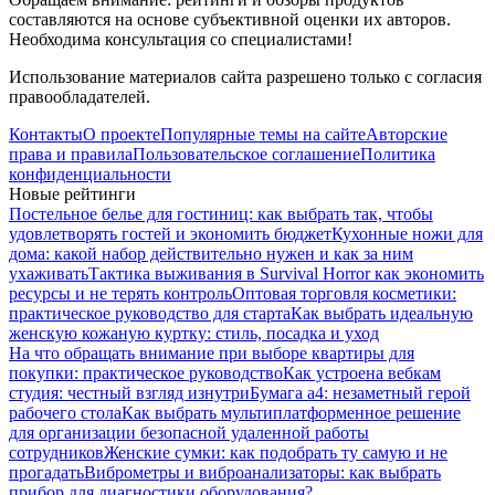
составляются на основе субъективной оценки их авторов.
Необходима консультация со специалистами!
Использование материалов сайта разрешено только с согласия
правообладателей.
Контакты
О проекте
Популярные темы на сайте
Авторские
права и правила
Пользовательское соглашение
Политика
конфиденциальности
Новые рейтинги
Постельное белье для гостиниц: как выбрать так, чтобы
удовлетворять гостей и экономить бюджет
Кухонные ножи для
дома: какой набор действительно нужен и как за ним
ухаживать
Тактика выживания в Survival Horror как экономить
ресурсы и не терять контроль
Оптовая торговля косметики:
практическое руководство для старта
Как выбрать идеальную
женскую кожаную куртку: стиль, посадка и уход
На что обращать внимание при выборе квартиры для
покупки: практическое руководство
Как устроена вебкам
студия: честный взгляд изнутри
Бумага а4: незаметный герой
рабочего стола
Как выбрать мультиплатформенное решение
для организации безопасной удаленной работы
сотрудников
Женские сумки: как подобрать ту самую и не
прогадать
Виброметры и виброанализаторы: как выбрать
прибор для диагностики оборудования?