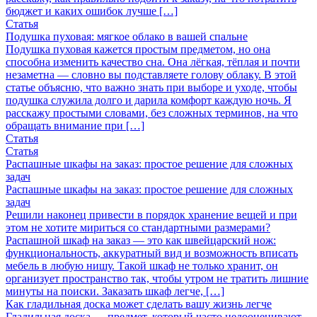
бюджет и каких ошибок лучше […]
Статья
Подушка пуховая: мягкое облако в вашей спальне
Подушка пуховая кажется простым предметом, но она
способна изменить качество сна. Она лёгкая, тёплая и почти
незаметна — словно вы подставляете голову облаку. В этой
статье объясню, что важно знать при выборе и уходе, чтобы
подушка служила долго и дарила комфорт каждую ночь. Я
расскажу простыми словами, без сложных терминов, на что
обращать внимание при […]
Статья
Статья
Распашные шкафы на заказ: простое решение для сложных
задач
Распашные шкафы на заказ: простое решение для сложных
задач
Решили наконец привести в порядок хранение вещей и при
этом не хотите мириться со стандартными размерами?
Распашной шкаф на заказ — это как швейцарский нож:
функциональность, аккуратный вид и возможность вписать
мебель в любую нишу. Такой шкаф не только хранит, он
организует пространство так, чтобы утром не тратить лишние
минуты на поиски. Заказать шкаф легче, […]
Как гладильная доска может сделать вашу жизнь легче
Гладильная доска — предмет, который часто недооценивают.