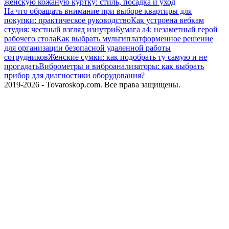
женскую кожаную куртку: стиль, посадка и уход
На что обращать внимание при выборе квартиры для
покупки: практическое руководство
Как устроена вебкам
студия: честный взгляд изнутри
Бумага а4: незаметный герой
рабочего стола
Как выбрать мультиплатформенное решение
для организации безопасной удаленной работы
сотрудников
Женские сумки: как подобрать ту самую и не
прогадать
Виброметры и виброанализаторы: как выбрать
прибор для диагностики оборудования?
2019-2026 - Tovaroskop.com. Все права защищены.