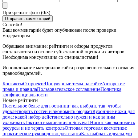
Прикрепить фото (
0
/3)
Спасибо!
Ваш комментарий будет опубликован после проверки
модератором.
Обращаем внимание: рейтинги и обзоры продуктов
составляются на основе субъективной оценки их авторов.
Необходима консультация со специалистами!
Использование материалов сайта разрешено только с согласия
правообладателей.
Контакты
О проекте
Популярные темы на сайте
Авторские
права и правила
Пользовательское соглашение
Политика
конфиденциальности
Новые рейтинги
Постельное белье для гостиниц: как выбрать так, чтобы
удовлетворять гостей и экономить бюджет
Кухонные ножи для
дома: какой набор действительно нужен и как за ним
ухаживать
Тактика выживания в Survival Horror как экономить
ресурсы и не терять контроль
Оптовая торговля косметики:
практическое руководство для старта
Как выбрать идеальную