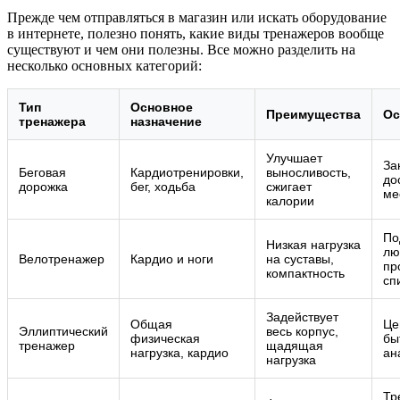
Прежде чем отправляться в магазин или искать оборудование
в интернете, полезно понять, какие виды тренажеров вообще
существуют и чем они полезны. Все можно разделить на
несколько основных категорий:
Тип
Основное
Преимущества
Ос
тренажера
назначение
Улучшает
За
Беговая
Кардиотренировки,
выносливость,
до
дорожка
бег, ходьба
сжигает
ме
калории
По
Низкая нагрузка
лю
Велотренажер
Кардио и ноги
на суставы,
пр
компактность
сп
Задействует
Общая
Це
Эллиптический
весь корпус,
физическая
бы
тренажер
щадящая
нагрузка, кардио
ан
нагрузка
Тр