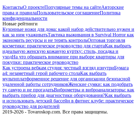
Контакты
О проекте
Популярные темы на сайте
Авторские
права и правила
Пользовательское соглашение
Политика
конфиденциальности
Новые рейтинги
Кухонные ножи для дома: какой набор действительно нужен и
как за ним ухаживать
Тактика выживания в Survival Horror как
экономить ресурсы и не терять контроль
Оптовая торговля
косметики: практическое руководство для старта
Как выбрать
идеальную женскую кожаную куртку: стиль, посадка и
уход
На что обращать внимание при выборе квартиры для
покупки: практическое руководство
Как устроена вебкам студия: честный взгляд изнутри
Бумага
а4: незаметный герой рабочего стола
Как выбрать
мультиплатформенное решение для организации безопасной
удаленной работы сотрудников
Женские сумки: как подобрать
ту самую и не прогадать
Виброметры и виброанализаторы: как
выбрать прибор для диагностики оборудования?
Как выбрать
и использовать детский бассейн в фитнес клубе: практическое
руководство для родителей
2019-2026 - Tovaroskop.com. Все права защищены.