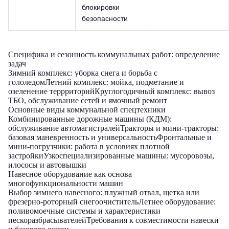
блокировки
безопасности
Специфика и сезонность коммунальных работ: определение
задач
Зимний комплекс: уборка снега и борьба с
гололедом
Летний комплекс: мойка, подметание и
озеленение террриторий
Круглогодичный комплекс: вывоз
ТБО, обслуживание сетей и ямочный ремонт
Основные виды коммунальной спецтехники
Комбинированные дорожные машины (КДМ):
обслуживание автомагистралей
Тракторы и мини-тракторы:
базовая маневренность и универсальность
Фронтальные и
мини-погрузчики: работа в условиях плотной
застройки
Узкоспециализированные машины: мусоровозы,
илососы и автовышки
Навесное оборудование как основа
многофункциональности машин
Выбор зимнего навесного: плужный отвал, щетка или
фрезерно-роторный снегоочиститель
Летнее оборудование:
поливомоечные системы и характеристики
пескоразбрасывателей
Требования к совместимости навески