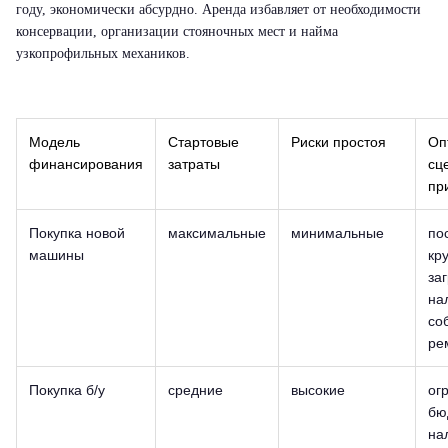
году, экономически абсурдно. Аренда избавляет от необходимости
консервации, организации стояночных мест и найма
узкопрофильных механиков.
Модель
Стартовые
Риски простоя
Оп
финансирования
затраты
сц
пр
Покупка новой
максимальные
минимальные
по
машины
кр
заг
на
со
ре
Покупка б/у
средние
высокие
ог
бю
на