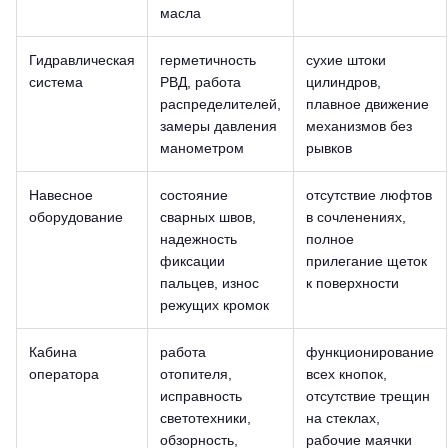
масла
Гидравлическая
герметичность
сухие штоки
система
РВД, работа
цилиндров,
распределителей,
плавное движение
замеры давления
механизмов без
манометром
рывков
Навесное
состояние
отсутствие люфтов
оборудование
сварных швов,
в сочленениях,
надежность
полное
фиксации
прилегание щеток
пальцев, износ
к поверхности
режущих кромок
Кабина
работа
функционирование
оператора
отопителя,
всех кнопок,
исправность
отсутствие трещин
светотехники,
на стеклах,
обзорность,
рабочие маячки