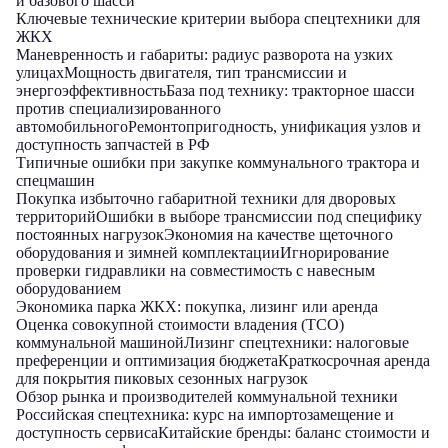
и базового шасси
Ключевые технические критерии выбора спецтехники для
ЖКХ
Маневренность и габариты: радиус разворота на узких
улицах
Мощность двигателя, тип трансмиссии и
энергоэффективность
База под технику: тракторное шасси
против специализированного
автомобильного
Ремонтопригодность, унификация узлов и
доступность запчастей в РФ
Типичные ошибки при закупке коммунального трактора и
спецмашин
Покупка избыточно габаритной техники для дворовых
территорий
Ошибки в выборе трансмиссии под специфику
постоянных нагрузок
Экономия на качестве щеточного
оборудования и зимней комплектации
Игнорирование
проверки гидравлики на совместимость с навесным
оборудованием
Экономика парка ЖКХ: покупка, лизинг или аренда
Оценка совокупной стоимости владения (TCO)
коммунальной машиной
Лизинг спецтехники: налоговые
преференции и оптимизация бюджета
Краткосрочная аренда
для покрытия пиковых сезонных нагрузок
Обзор рынка и производителей коммунальной техники
Российская спецтехника: курс на импортозамещение и
доступность сервиса
Китайские бренды: баланс стоимости и