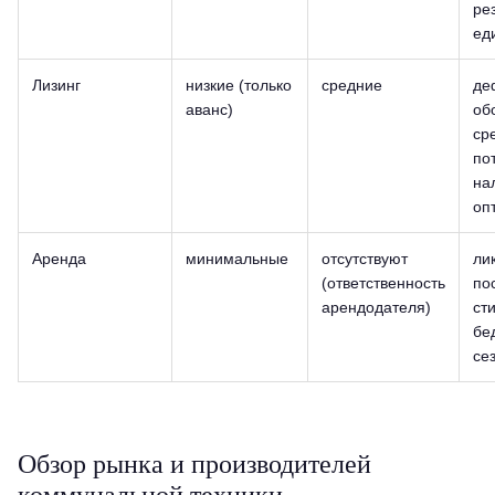
ре
ед
Лизинг
низкие (только
средние
де
аванс)
об
ср
по
на
оп
Аренда
минимальные
отсутствуют
ли
(ответственность
по
арендодателя)
ст
бе
се
Обзор рынка и производителей
коммунальной техники