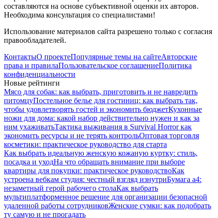
составляются на основе субъективной оценки их авторов.
Необходима консультация со специалистами!
Использование материалов сайта разрешено только с согласия
правообладателей.
Контакты
О проекте
Популярные темы на сайте
Авторские
права и правила
Пользовательское соглашение
Политика
конфиденциальности
Новые рейтинги
Мясо для собак: как выбрать, приготовить и не навредить
питомцу
Постельное белье для гостиниц: как выбрать так,
чтобы удовлетворять гостей и экономить бюджет
Кухонные
ножи для дома: какой набор действительно нужен и как за
ним ухаживать
Тактика выживания в Survival Horror как
экономить ресурсы и не терять контроль
Оптовая торговля
косметики: практическое руководство для старта
Как выбрать идеальную женскую кожаную куртку: стиль,
посадка и уход
На что обращать внимание при выборе
квартиры для покупки: практическое руководство
Как
устроена вебкам студия: честный взгляд изнутри
Бумага а4:
незаметный герой рабочего стола
Как выбрать
мультиплатформенное решение для организации безопасной
удаленной работы сотрудников
Женские сумки: как подобрать
ту самую и не прогадать