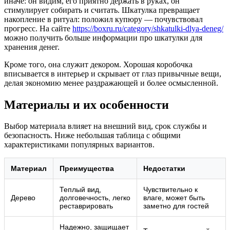
иначе: он видим, его приятно держать в руках, он
стимулирует собирать и считать. Шкатулка превращает
накопление в ритуал: положил купюру — почувствовал
прогресс. На сайте
https://boxru.ru/category/shkatulki-dlya-deneg/
можно получить больше информации про шкатулки для
хранения денег.
Кроме того, она служит декором. Хорошая коробочка
вписывается в интерьер и скрывает от глаз привычные вещи,
делая экономию менее раздражающей и более осмысленной.
Материалы и их особенности
Выбор материала влияет на внешний вид, срок службы и
безопасность. Ниже небольшая таблица с общими
характеристиками популярных вариантов.
Материал
Преимущества
Недостатки
Теплый вид,
Чувствительно к
Дерево
долговечность, легко
влаге, может быть
реставрировать
заметно для гостей
Надежно, защищает