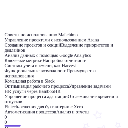
Советы по использованию Mailchimp
Управление проектами с использованием Asana
Создание проектов и секций
Выделение приоритетов и
дедлайнов
Анализ данных с помощью Google Analytics
Ключевые метрики
Настройка отчетности
Системы учета времени, как Harvest
Функциональные возможности
Преимущества
использования
Командная работа в Slack
Оптимизация рабочего процесса
Управление задачами
HR-услуги через BambooHR
Упрощение процесса адаптации
Отслеживание времени и
отпусков
Fintech-решения для бухгалтерии с Xero
Автоматизация процессов
Анализ и отчеты
0
0