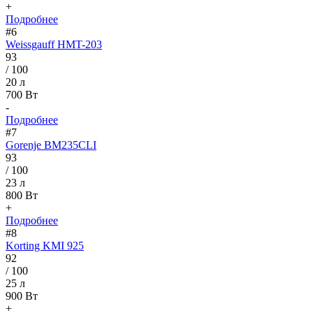
+
Подробнее
#6
Weissgauff HMT-203
93
/ 100
20 л
700 Вт
-
Подробнее
#7
Gorenje BM235CLI
93
/ 100
23 л
800 Вт
+
Подробнее
#8
Korting KMI 925
92
/ 100
25 л
900 Вт
+