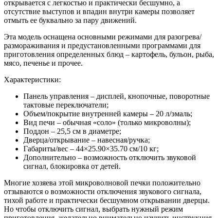
открывается с легкостью и практически бесшумно, а
отсутствие выступов и впадин внутри камеры позволяет
отмыть ее буквально за пару движений.
Эта модель оснащена основными режимами для разогрева/
размораживания и предустановленными программами для
приготовления определенных блюд – картофель, бульон, рыба,
мясо, печенье и прочее.
Характеристики:
Панель управления – дисплей, кнопочные, поворотные
тактовые переключатели;
Объем/покрытие внутренней камеры – 20 л/эмаль;
Вид печи – обычная «соло» (только микроволны);
Поддон – 25,5 см в диаметре;
Дверца/открывание – навесная/ручка;
Габариты/вес – 44×25.90×35.70 см/10 кг;
Дополнительно – возможность отключить звуковой
сигнал, блокировка от детей.
Многие хозяева этой микроволновой печки положительно
отзываются о возможности отключения звукового сигнала,
тихой работе и практически бесшумном открывании дверцы.
Но чтобы отключить сигнал, выбрать нужный режим
приготовления, желательно внимательно изучить инструкция