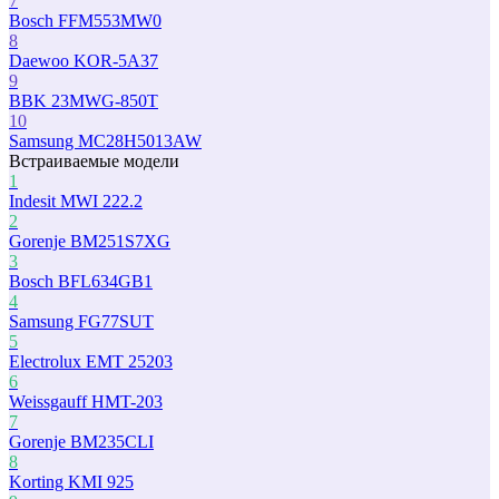
7
Bosch FFM553MW0
8
Daewoo KOR-5A37
9
BBK 23MWG-850T
10
Samsung MC28H5013AW
Встраиваемые модели
1
Indesit MWI 222.2
2
Gorenje BM251S7XG
3
Bosch BFL634GB1
4
Samsung FG77SUT
5
Electrolux EMT 25203
6
Weissgauff HMT-203
7
Gorenje BM235CLI
8
Korting KMI 925