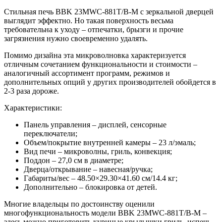
Стильная печь BBK 23MWC-881T/B-M с зеркальной дверцей
выглядит эффектно. Но такая поверхность весьма
требовательна к уходу – отпечатки, брызги и прочие
загрязнения нужно своевременно удалять.
Помимо дизайна эта микроволновка характеризуется
отличным сочетанием функциональности и стоимости –
аналогичный ассортимент программ, режимов и
дополнительных опций у других производителей обойдется в
2-3 раза дороже.
Характеристики:
Панель управления – дисплей, сенсорные
переключатели;
Объем/покрытие внутренней камеры – 23 л/эмаль;
Вид печи – микроволны, гриль, конвекция;
Поддон – 27,0 см в диаметре;
Дверца/открывание – навесная/ручка;
Габариты/вес – 48.50×29.30×41.60 см/14.4 кг;
Дополнительно – блокировка от детей.
Многие владельцы по достоинству оценили
многофункциональность модели BBK 23MWC-881T/B-M –
здесь можно приготовить куриные крылышки гриль, испечь