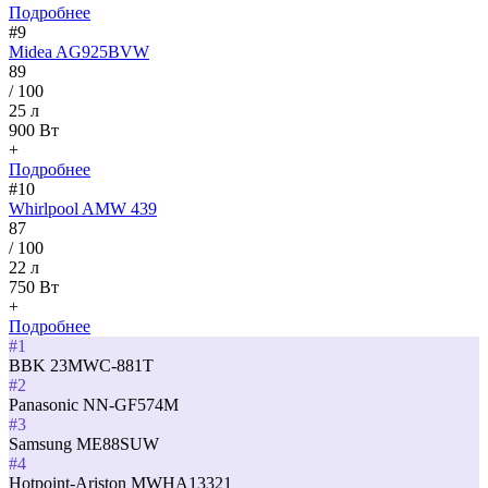
Подробнее
#9
Midea AG925BVW
89
/ 100
25 л
900 Вт
+
Подробнее
#10
Whirlpool AMW 439
87
/ 100
22 л
750 Вт
+
Подробнее
#1
BBK 23MWC-881T
#2
Panasonic NN-GF574M
#3
Samsung ME88SUW
#4
Hotpoint-Ariston MWHA13321