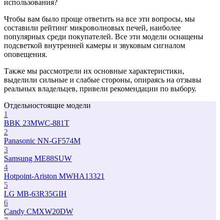
использования?
Чтобы вам было проще ответить на все эти вопросы, мы
составили рейтинг микроволновых печей, наиболее
популярных среди покупателей. Все эти модели оснащены
подсветкой внутренней камеры и звуковым сигналом
оповещения.
Также мы рассмотрели их основные характеристики,
выделили сильные и слабые стороны, опираясь на отзывы
реальных владельцев, привели рекомендации по выбору.
Отдельностоящие модели
1
BBK 23MWC-881T
2
Panasonic NN-GF574M
3
Samsung ME88SUW
4
Hotpoint-Ariston MWHA13321
5
LG MB-63R35GIH
6
Candy CMXW20DW