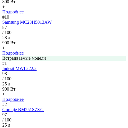
800 Вт
+
Подробнее
#10
Samsung MC28H5013AW
87
/ 100
28 л
900 Вт
+
Подробнее
Встраиваемые модели
#1
Indesit MWI 222.2
98
/ 100
25 л
900 Вт
+
Подробнее
#2
Gorenje BM251S7XG
97
/ 100
25 л