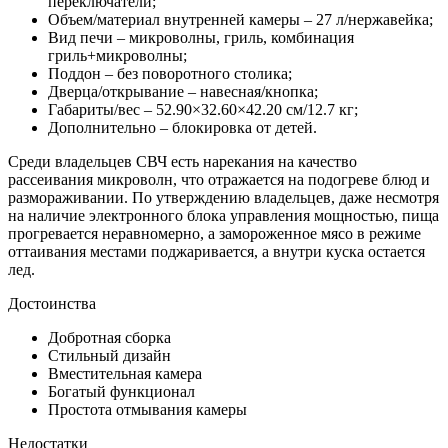
переключатели;
Объем/материал внутренней камеры – 27 л/нержавейка;
Вид печи – микроволны, гриль, комбинация
гриль+микроволны;
Поддон – без поворотного столика;
Дверца/открывание – навесная/кнопка;
Габариты/вес – 52.90×32.60×42.20 см/12.7 кг;
Дополнительно – блокировка от детей.
Среди владельцев СВЧ есть нарекания на качество
рассеивания микроволн, что отражается на подогреве блюд и
размораживании. По утверждению владельцев, даже несмотря
на наличие электронного блока управления мощностью, пища
прогревается неравномерно, а замороженное мясо в режиме
оттаивания местами поджаривается, а внутри куска остается
лед.
Достоинства
Добротная сборка
Стильный дизайн
Вместительная камера
Богатый функционал
Простота отмывания камеры
Недостатки