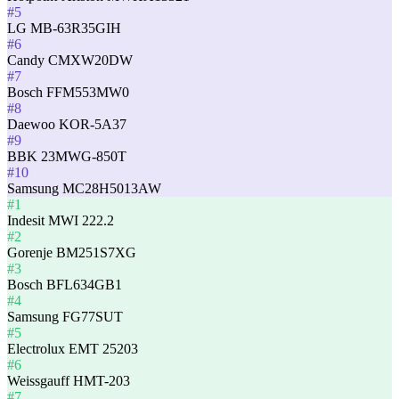
#5
LG MB-63R35GIH
#6
Candy CMXW20DW
#7
Bosch FFM553MW0
#8
Daewoo KOR-5A37
#9
BBK 23MWG-850T
#10
Samsung MC28H5013AW
#1
Indesit MWI 222.2
#2
Gorenje BM251S7XG
#3
Bosch BFL634GB1
#4
Samsung FG77SUT
#5
Electrolux EMT 25203
#6
Weissgauff HMT-203
#7