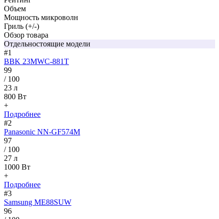
Объем
Мощность микроволн
Гриль (+/-)
Обзор товара
Отдельностоящие модели
#1
BBK 23MWC-881T
99
/ 100
23 л
800 Вт
+
Подробнее
#2
Panasonic NN-GF574M
97
/ 100
27 л
1000 Вт
+
Подробнее
#3
Samsung ME88SUW
96