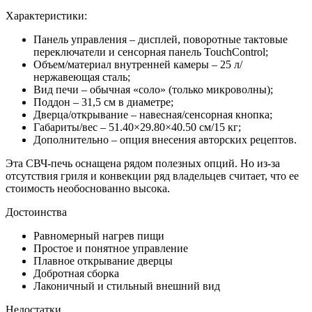
Характеристики:
Панель управления – дисплей, поворотные тактовые
переключатели и сенсорная панель TouchControl;
Объем/материал внутренней камеры – 25 л/
нержавеющая сталь;
Вид печи – обычная «соло» (только микроволны);
Поддон – 31,5 см в диаметре;
Дверца/открывание – навесная/сенсорная кнопка;
Габариты/вес – 51.40×29.80×40.50 см/15 кг;
Дополнительно – опция внесения авторских рецептов.
Эта СВЧ-печь оснащена рядом полезных опций. Но из-за
отсутствия гриля и конвекции ряд владельцев считает, что ее
стоимость необоснованно высока.
Достоинства
Равномерный нагрев пищи
Простое и понятное управление
Плавное открывание дверцы
Добротная сборка
Лаконичный и стильный внешний вид
Недостатки