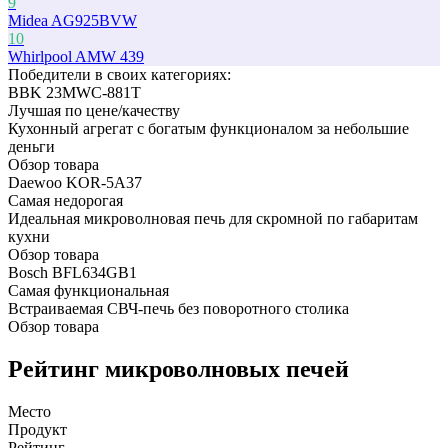
9
Midea AG925BVW
10
Whirlpool AMW 439
Победители в cвоих категориях:
BBK 23MWC-881T
Лучшая по цене/качеству
Кухонный агрегат с богатым функционалом за небольшие
деньги
Обзор товара
Daewoo KOR-5A37
Самая недорогая
Идеальная микроволновая печь для скромной по габаритам
кухни
Обзор товара
Bosch BFL634GB1
Самая функциональная
Встраиваемая СВЧ-печь без поворотного столика
Обзор товара
Рейтинг микроволновых печей
Место
Продукт
Рейтинг