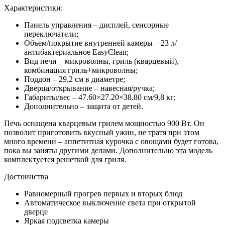
Характеристики:
Панель управления – дисплей, сенсорные
переключатели;
Объем/покрытие внутренней камеры – 23 л/
антибактериальное EasyClean;
Вид печи – микроволны, гриль (кварцевый),
комбинация гриль+микроволны;
Поддон – 29,2 см в диаметре;
Дверца/открывание – навесная/ручка;
Габариты/вес – 47.60×27.20×38.80 см/9,8 кг;
Дополнительно – защита от детей.
Печь оснащена кварцевым грилем мощностью 900 Вт. Он
позволит приготовить вкусный ужин, не тратя при этом
много времени – аппетитная курочка с овощами будет готова,
пока вы заняты другими делами. Дополнительно эта модель
комплектуется решеткой для гриля.
Достоинства
Равномерный прогрев первых и вторых блюд
Автоматическое выключение света при открытой
дверце
Яркая подсветка камеры