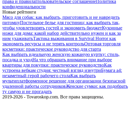
права и правила
Пользовательское соглашение
Политика
конфиденциальности
Новые рейтинги
Мясо для собак: как выбрать, приготовить и не навредить
питомцу
Постельное белье для гостиниц: как выбрать так,
чтобы удовлетворять гостей и экономить бюджет
Кухонные
ножи для дома: какой набор действительно нужен и как за
ним ухаживать
Тактика выживания в Survival Horror как
экономить ресурсы и не терять контроль
Оптовая торговля
косметики: практическое руководство для старта
Как выбрать идеальную женскую кожаную куртку: стиль,
посадка и уход
На что обращать внимание при выборе
квартиры для покупки: практическое руководство
Как
устроена вебкам студия: честный взгляд изнутри
Бумага а4:
незаметный герой рабочего стола
Как выбрать
мультиплатформенное решение для организации безопасной
удаленной работы сотрудников
Женские сумки: как подобрать
ту самую и не прогадать
2019-2026 - Tovaroskop.com. Все права защищены.