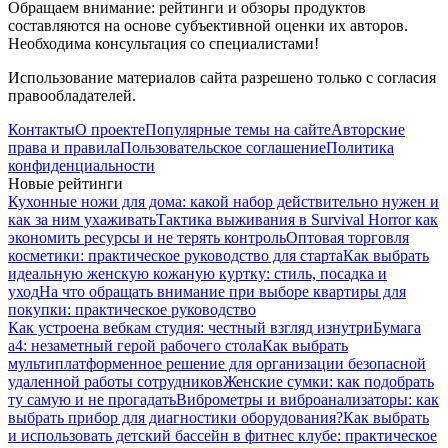
Обращаем внимание: рейтинги и обзоры продуктов
составляются на основе субъективной оценки их авторов.
Необходима консультация со специалистами!
Использование материалов сайта разрешено только с согласия
правообладателей.
Контакты
О проекте
Популярные темы на сайте
Авторские
права и правила
Пользовательское соглашение
Политика
конфиденциальности
Новые рейтинги
Кухонные ножи для дома: какой набор действительно нужен и
как за ним ухаживать
Тактика выживания в Survival Horror как
экономить ресурсы и не терять контроль
Оптовая торговля
косметики: практическое руководство для старта
Как выбрать
идеальную женскую кожаную куртку: стиль, посадка и
уход
На что обращать внимание при выборе квартиры для
покупки: практическое руководство
Как устроена вебкам студия: честный взгляд изнутри
Бумага
а4: незаметный герой рабочего стола
Как выбрать
мультиплатформенное решение для организации безопасной
удаленной работы сотрудников
Женские сумки: как подобрать
ту самую и не прогадать
Виброметры и виброанализаторы: как
выбрать прибор для диагностики оборудования?
Как выбрать
и использовать детский бассейн в фитнес клубе: практическое