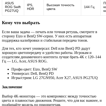
ASUS
П
IPS,
Высокая точность
ROG Swift
144 Гц
к
HDR
цвета
PG27UQ
к
Кому что выбрать
Если ваша задача — печать или точная ретушь, смотрите в
сторону Eizo и BenQ SW‑серии. У них есть аппаратная
поддержка калибровки и стабильная передача тонов.
Для тех, кто хочет универсал: Dell или BenQ PD дадут
хорошую цветопередачу и удобство работы. Игрокам и
создателям динамичного контента лучше брать 4K с 120–144
Гц — LG, Acer, ASUS ROG.
Профи‑цвет: Eizo, BenQ SW
Универсал: Dell, BenQ PD
Игры/стрим: LG 27GN950, Acer X27, ASUS PG27UQ
Заключение
Выбор 4K‑монитора — это компромисс между точностью
цвета и плавностью движения. Решите, что для вас важнее, и
подбирайте модель по приоритетам.