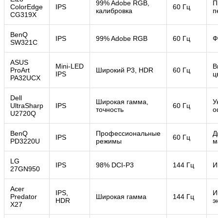
99% Adobe RGB,
П
ColorEdge
IPS
60 Гц
калибровка
п
CG319X
BenQ
IPS
99% Adobe RGB
60 Гц
Ф
SW321C
ASUS
Mini‑LED
В
ProArt
Широкий P3, HDR
60 Гц
IPS
ц
PA32UCX
Dell
Широкая гамма,
У
UltraSharp
IPS
60 Гц
точность
о
U2720Q
BenQ
Профессиональные
Д
IPS
60 Гц
PD3220U
режимы
м
LG
IPS
98% DCI‑P3
144 Гц
И
27GN950
Acer
IPS,
И
Predator
Широкая гамма
144 Гц
HDR
э
X27