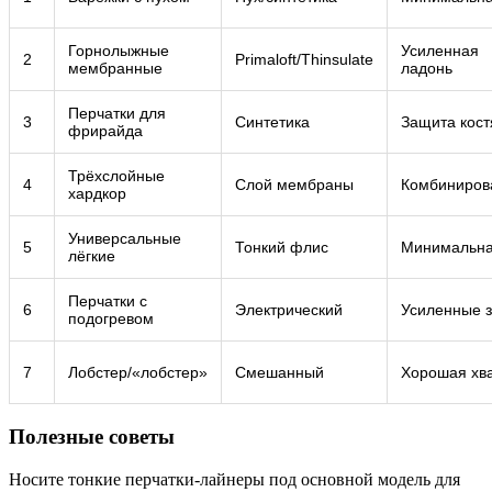
Горнолыжные
Усиленная
2
Primaloft/Thinsulate
мембранные
ладонь
Перчатки для
3
Синтетика
Защита кос
фрирайда
Трёхслойные
4
Слой мембраны
Комбиниров
хардкор
Универсальные
5
Тонкий флис
Минимальн
лёгкие
Перчатки с
6
Электрический
Усиленные 
подогревом
7
Лобстер/«лобстер»
Смешанный
Хорошая хв
Полезные советы
Носите тонкие перчатки-лайнеры под основной модель для