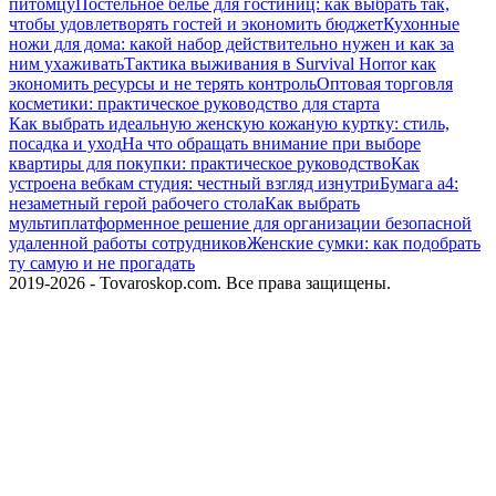
питомцу
Постельное белье для гостиниц: как выбрать так,
чтобы удовлетворять гостей и экономить бюджет
Кухонные
ножи для дома: какой набор действительно нужен и как за
ним ухаживать
Тактика выживания в Survival Horror как
экономить ресурсы и не терять контроль
Оптовая торговля
косметики: практическое руководство для старта
Как выбрать идеальную женскую кожаную куртку: стиль,
посадка и уход
На что обращать внимание при выборе
квартиры для покупки: практическое руководство
Как
устроена вебкам студия: честный взгляд изнутри
Бумага а4:
незаметный герой рабочего стола
Как выбрать
мультиплатформенное решение для организации безопасной
удаленной работы сотрудников
Женские сумки: как подобрать
ту самую и не прогадать
2019-2026 - Tovaroskop.com. Все права защищены.