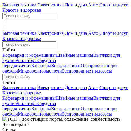
Бытовая техника
Электроника
Дом и дача
Авто
Спорт и досуг
Красота и здоровье
Бытовая техника
Электроника
Дом и дача
Авто
Спорт и досуг
Красота и здоровье
Найти
Кофеварки и кофемашины
Швейные машины
Вытяжки для
кухни
Эпиляторы
Средства
передвижения
Блендеры
Холодильники
Отпариватели для
одежды
Микроволновые печи
Беспроводные пылесосы
Найти
Бытовая техника
Электроника
Дом и дача
Авто
Спорт и досуг
Красота и здоровье
Кофеварки и кофемашины
Швейные машины
Вытяжки для
кухни
Эпиляторы
Средства
передвижения
Блендеры
Холодильники
Отпариватели для
одежды
Микроволновые печи
Беспроводные пылесосы
Статья