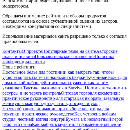
Ваш комментарий будет опубликован после проверки
модератором.
Обращаем внимание: рейтинги и обзоры продуктов
составляются на основе субъективной оценки их авторов.
Необходима консультация со специалистами!
Использование материалов сайта разрешено только с согласия
правообладателей.
Контакты
О проекте
Популярные темы на сайте
Авторские
права и правила
Пользовательское соглашение
Политика
конфиденциальности
Новые рейтинги
Постельное белье для гостиниц: как выбрать так, чтобы
удовлетворять гостей и экономить бюджет
Кухонные ножи для
дома: какой набор действительно нужен и как за ним
ухаживать
Тактика выживания в Survival Horror как экономить
ресурсы и не терять контроль
Оптовая торговля косметики:
практическое руководство для старта
Как выбрать идеальную
женскую кожаную куртку: стиль, посадка и уход
На что обращать внимание при выборе квартиры для
покупки: практическое руководство
Как устроена вебкам
студия: честный взгляд изнутри
Бумага а4: незаметный герой
рабочего стола
Как выбрать мультиплатформенное решение
для организации безопасной удаленной работы