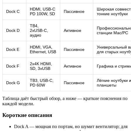
HDMI, USB‑C
Широкая совмест
Dock C
Пассивное
PD 100W, SD
тонкие ноутбуки
TB4,
Профессиональн
Dock D
2xUSB‑C,
Активное
станции Mac/PC
аудио
HDMI, VGA,
Универсальный в
Dock E
Пассивное
Ethernet, USB
для старых ноутб
2x4K HDMI,
Dock F
Активное
Графика и стрим
SD, 3xUSB
TB3, USB‑C,
Лёгкие ноутбуки 
Dock G
Пассивное
PD 60W
планшеты
Таблица даёт быстрый обзор, а ниже — краткие пояснения по
каждой модели.
Короткие описания
Dock A — мощная по портам, но шумит вентилятор; для