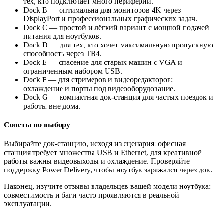
тех, кто подключает много периферии.
Dock B — оптимальна для мониторов 4K через
DisplayPort и профессиональных графических задач.
Dock C — простой и лёгкий вариант с мощной подачей
питания для ноутбуков.
Dock D — для тех, кто хочет максимальную пропускную
способность через TB4.
Dock E — спасение для старых машин с VGA и
ограниченным набором USB.
Dock F — для стримеров и видеоредакторов:
охлаждение и порты под видеооборудование.
Dock G — компактная док‑станция для частых поездок и
работы вне дома.
Советы по выбору
Выбирайте док‑станцию, исходя из сценария: офисная
станция требует множества USB и Ethernet, для креативной
работы важны видеовыходы и охлаждение. Проверяйте
поддержку Power Delivery, чтобы ноутбук заряжался через док.
Наконец, изучите отзывы владельцев вашей модели ноутбука:
совместимость и баги часто проявляются в реальной
эксплуатации.