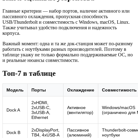
Главные критерии — набор портов, наличие активного или
пассивного охлаждения, пропускная способность
USB/Thunderbolt и совместимость с Windows, macOS, Linux.
Также учитывал удобство подключения и надежность
корпуса.
Важный момент: одна и та же док‑станция может по‑разному
работать с ноутбуками разных производителей. Поэтому в
таблице укажу не только формально поддерживаемые ОС, но
и реальные нюансы совместимости.
Топ‑7 в таблице
Модель
Порты
Охлаждение
Совместимость
2xHDMI,
2xUSB‑C,
Активное
Windows/macOS
Dock A
3xUSB‑A,
(вентилятор)
(ограничено для 
Ethernet
2xDisplayPort,
Пассивное
Thunderbolt‑сов
Dock B
TB4, 4xUSB‑A
(алюминий)
ноутбуки