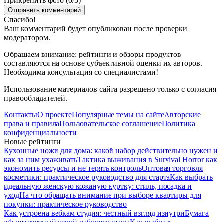
Прикрепить фото (
0
/3)
Спасибо!
Ваш комментарий будет опубликован после проверки
модератором.
Обращаем внимание: рейтинги и обзоры продуктов
составляются на основе субъективной оценки их авторов.
Необходима консультация со специалистами!
Использование материалов сайта разрешено только с согласия
правообладателей.
Контакты
О проекте
Популярные темы на сайте
Авторские
права и правила
Пользовательское соглашение
Политика
конфиденциальности
Новые рейтинги
Кухонные ножи для дома: какой набор действительно нужен и
как за ним ухаживать
Тактика выживания в Survival Horror как
экономить ресурсы и не терять контроль
Оптовая торговля
косметики: практическое руководство для старта
Как выбрать
идеальную женскую кожаную куртку: стиль, посадка и
уход
На что обращать внимание при выборе квартиры для
покупки: практическое руководство
Как устроена вебкам студия: честный взгляд изнутри
Бумага
а4: незаметный герой рабочего стола
Как выбрать