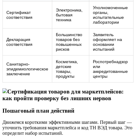
Уполномоченные
Электроника,
Сертификат
органы,
бытовая
соответствия
испытательные
техника
лаборатории
Большинство
Заявитель
Декларация
товаров без
оформляет на
соответствия
повышенных
основании
рисков
испытаний
Косметика,
Роспотребнадзор
Санитарно-
детские
или
эпидемиологическое
товары,
аккредитованные
заключение
продукты
центры
Пошаговый план действий
Движемся короткими эффективными шагами. Первый шаг —
уточнить требования маркетплейса и код ТН ВЭД товара. Это
определит набор испытаний.