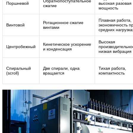
Обратнопоступательное
Поршневой
высокая разовая
сжатие
мощность
Плавная работа,
Ротационное сжатие
Винтовой
экономичность п
винтами
средних нагрузка
Высокая
Кинетическое ускорение
Центробежный
производительно
и конденсация
низкая вибрация
Спиральный
Две спирали, одна
Тихая работа,
(scroll)
вращается
компактность