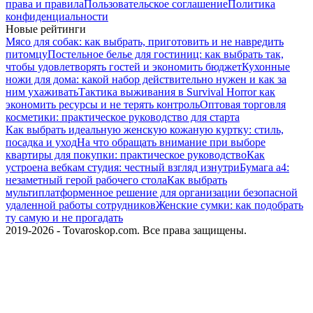
права и правила
Пользовательское соглашение
Политика
конфиденциальности
Новые рейтинги
Мясо для собак: как выбрать, приготовить и не навредить
питомцу
Постельное белье для гостиниц: как выбрать так,
чтобы удовлетворять гостей и экономить бюджет
Кухонные
ножи для дома: какой набор действительно нужен и как за
ним ухаживать
Тактика выживания в Survival Horror как
экономить ресурсы и не терять контроль
Оптовая торговля
косметики: практическое руководство для старта
Как выбрать идеальную женскую кожаную куртку: стиль,
посадка и уход
На что обращать внимание при выборе
квартиры для покупки: практическое руководство
Как
устроена вебкам студия: честный взгляд изнутри
Бумага а4:
незаметный герой рабочего стола
Как выбрать
мультиплатформенное решение для организации безопасной
удаленной работы сотрудников
Женские сумки: как подобрать
ту самую и не прогадать
2019-2026 - Tovaroskop.com. Все права защищены.