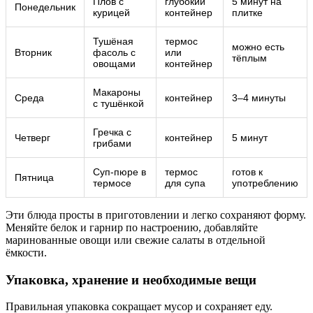
Плов с
глубокий
5 минут на
Понедельник
курицей
контейнер
плитке
Тушёная
термос
можно есть
Вторник
фасоль с
или
тёплым
овощами
контейнер
Макароны
Среда
контейнер
3–4 минуты
с тушёнкой
Гречка с
Четверг
контейнер
5 минут
грибами
Суп-пюре в
термос
готов к
Пятница
термосе
для супа
употреблению
Эти блюда просты в приготовлении и легко сохраняют форму.
Меняйте белок и гарнир по настроению, добавляйте
маринованные овощи или свежие салаты в отдельной
ёмкости.
Упаковка, хранение и необходимые вещи
Правильная упаковка сокращает мусор и сохраняет еду.