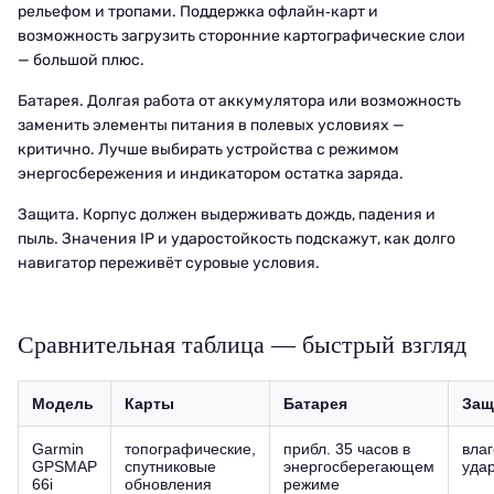
рельефом и тропами. Поддержка офлайн‑карт и
возможность загрузить сторонние картографические слои
— большой плюс.
Батарея. Долгая работа от аккумулятора или возможность
заменить элементы питания в полевых условиях —
критично. Лучше выбирать устройства с режимом
энергосбережения и индикатором остатка заряда.
Защита. Корпус должен выдерживать дождь, падения и
пыль. Значения IP и ударостойкость подскажут, как долго
навигатор переживёт суровые условия.
Сравнительная таблица — быстрый взгляд
Модель
Карты
Батарея
Защ
Garmin
топографические,
прибл. 35 часов в
влаг
GPSMAP
спутниковые
энергосберегающем
уда
66i
обновления
режиме