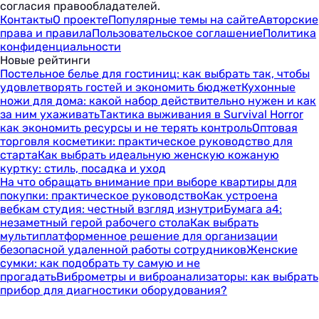
согласия правообладателей.
Контакты
О проекте
Популярные темы на сайте
Авторские
права и правила
Пользовательское соглашение
Политика
конфиденциальности
Новые рейтинги
Постельное белье для гостиниц: как выбрать так, чтобы
удовлетворять гостей и экономить бюджет
Кухонные
ножи для дома: какой набор действительно нужен и как
за ним ухаживать
Тактика выживания в Survival Horror
как экономить ресурсы и не терять контроль
Оптовая
торговля косметики: практическое руководство для
старта
Как выбрать идеальную женскую кожаную
куртку: стиль, посадка и уход
На что обращать внимание при выборе квартиры для
покупки: практическое руководство
Как устроена
вебкам студия: честный взгляд изнутри
Бумага а4:
незаметный герой рабочего стола
Как выбрать
мультиплатформенное решение для организации
безопасной удаленной работы сотрудников
Женские
сумки: как подобрать ту самую и не
прогадать
Виброметры и виброанализаторы: как выбрать
прибор для диагностики оборудования?