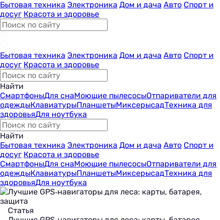
Бытовая техника
Электроника
Дом и дача
Авто
Спорт и
досуг
Красота и здоровье
Бытовая техника
Электроника
Дом и дача
Авто
Спорт и
досуг
Красота и здоровье
Найти
Смартфоны
Для сна
Моющие пылесосы
Отпариватели для
одежды
Клавиатуры
Планшеты
Миксеры
сад
Техника для
здоровья
Для ноутбука
Найти
Бытовая техника
Электроника
Дом и дача
Авто
Спорт и
досуг
Красота и здоровье
Смартфоны
Для сна
Моющие пылесосы
Отпариватели для
одежды
Клавиатуры
Планшеты
Миксеры
сад
Техника для
здоровья
Для ноутбука
Статья
Лучшие GPS‑навигаторы для леса: карты, батарея,