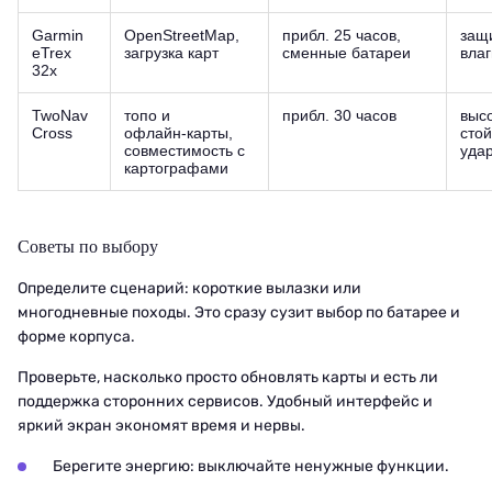
Garmin
OpenStreetMap,
прибл. 25 часов,
защ
eTrex
загрузка карт
сменные батареи
влаг
32x
TwoNav
топо и
прибл. 30 часов
выс
Cross
офлайн‑карты,
стой
совместимость с
уда
картографами
Советы по выбору
Определите сценарий: короткие вылазки или
многодневные походы. Это сразу сузит выбор по батарее и
форме корпуса.
Проверьте, насколько просто обновлять карты и есть ли
поддержка сторонних сервисов. Удобный интерфейс и
яркий экран экономят время и нервы.
Берегите энергию: выключайте ненужные функции.