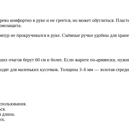
ево комфортно в руке и не греется, но может обуглиться. Плас
ермозащита.
пур не прокручивался в руке. Съёмные ручки удобны для хране
ших очагов берут 60 см и более. Если жарите по-армянски, ну
ходят для маленьких кусочков. Толщина 3–6 мм — золотая серед
спользования.
ся.
я длина.
их.