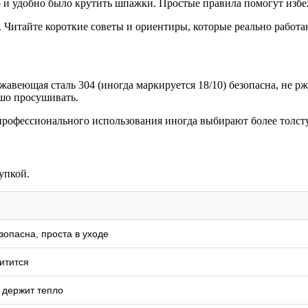
 и удобно было крутить шпажки. Простые правила помогут избе
и. Читайте короткие советы и ориентиры, которые реально работа
авеющая сталь 304 (иногда маркируется 18/10) безопасна, не р
ошо просушивать.
рофессионального использования иногда выбирают более толстую
упкой.
зопасна, проста в уходе
итится
 держит тепло