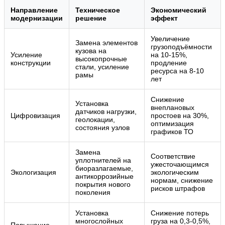
Направление
Техническое
Экономический
модернизации
решение
эффект
Увеличение
Замена элементов
грузоподъёмности
кузова на
Усиление
на 10-15%,
высокопрочные
конструкции
продление
стали, усиление
ресурса на 8-10
рамы
лет
Снижение
Установка
внеплановых
датчиков нагрузки,
Цифровизация
простоев на 30%,
геолокации,
оптимизация
состояния узлов
графиков ТО
Замена
Соответствие
уплотнителей на
ужесточающимся
биоразлагаемые,
Экологизация
экологическим
антикоррозийные
нормам, снижение
покрытия нового
рисков штрафов
поколения
Установка
Снижение потерь
многослойных
груза на 0,3-0,5%,