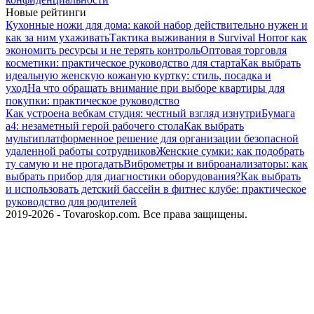
Новые рейтинги
Кухонные ножи для дома: какой набор действительно нужен и
как за ним ухаживать
Тактика выживания в Survival Horror как
экономить ресурсы и не терять контроль
Оптовая торговля
косметики: практическое руководство для старта
Как выбрать
идеальную женскую кожаную куртку: стиль, посадка и
уход
На что обращать внимание при выборе квартиры для
покупки: практическое руководство
Как устроена вебкам студия: честный взгляд изнутри
Бумага
а4: незаметный герой рабочего стола
Как выбрать
мультиплатформенное решение для организации безопасной
удаленной работы сотрудников
Женские сумки: как подобрать
ту самую и не прогадать
Виброметры и виброанализаторы: как
выбрать прибор для диагностики оборудования?
Как выбрать
и использовать детский бассейн в фитнес клубе: практическое
руководство для родителей
2019-2026 - Tovaroskop.com. Все права защищены.