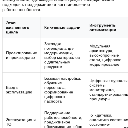
подходов к поддержанию и восстановлению
работоспособности.
Этап
Инструменты
жизненного
Ключевые задачи
оптимизации
цикла
Закладка
Модульная
потенциала для
архитектура,
Проектирование
модернизации,
высокопрочные
и производство
выбор материалов
стали, цифровое
с длительным
моделирование
ресурсом
Базовая настройка,
Цифровые журналы
обучение
системы
Ввод в
персонала,
мониторинга,
эксплуатацию
формирование
стандартизированн
цифрового
процедуры
паспорта
Поддержание
IoT-датчики,
работоспособности,
Эксплуатация и
аналитика состояни
предиктивное
ТО
состояние-
обслуживание, сбор