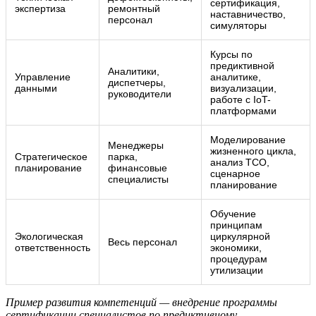
сертификация,
экспертиза
ремонтный
наставничество,
персонал
симуляторы
Курсы по
предиктивной
Аналитики,
Управление
аналитике,
диспетчеры,
данными
визуализации,
руководители
работе с IoT-
платформами
Моделирование
Менеджеры
жизненного цикла,
Стратегическое
парка,
анализ TCO,
планирование
финансовые
сценарное
специалисты
планирование
Обучение
принципам
Экологическая
циркулярной
Весь персонал
ответственность
экономики,
процедурам
утилизации
Пример развития компетенций — внедрение программы
сертификации специалистов по предиктивному