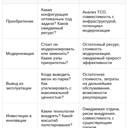
Какая
Анализ TCO,
конфигурация
совместимость с
оптимальна под
Приобретение
инфраструктурой,
задачи? Каков
потенциал
ожидаемый
модернизации
ресурс?
Стоит ли
Остаточный ресурс,
модернизировать
стоимость
Модернизация
или заменить?
модернизации,
Какие узлы
ожидаемый прирост
приоритетны?
эффективности
Когда выводить
Остаточная
вагон из парка?
стоимость, затраты
Вывод из
Как
на дальнейшее
эксплуатации
утилизировать с
обслуживание,
максимальной
возможности
ценностью?
рекуперации
Ожидаемая отдача,
Какие технологии
риски внедрения,
Инвестиции в
внедрять? Какой
совместимость с
инновации
масштаб
существующим
пилотирования?
парком