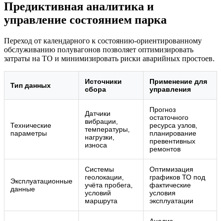
Предиктивная аналитика и
управление состоянием парка
Переход от календарного к состоянию-ориентированному
обслуживанию полувагонов позволяет оптимизировать
затраты на ТО и минимизировать риски аварийных простоев.
Источники
Применение для
Тип данных
сбора
управления
Прогноз
Датчики
остаточного
вибрации,
Технические
ресурса узлов,
температуры,
параметры
планирование
нагрузки,
превентивных
износа
ремонтов
Системы
Оптимизация
геолокации,
графиков ТО под
Эксплуатационные
учёта пробега,
фактические
данные
условий
условия
маршрута
эксплуатации
Анализ