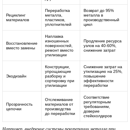
Переработка
Возврат до 95%
Рециклинг
металла,
металла в
материалов
пластиков,
производственный
уплотнителей
цикл
Наплавка
изношенных
Продление ресурса
Восстановление
поверхностей,
узлов на 40-60%,
вместо замены
ремонт вместо
снижение затрат
утилизации
Конструкции,
Снижение затрат на
упрощающие
утилизацию на 25%,
Экодизайн
разборку и
повышение
сортировку при
эффективности
утилизации
переработки
Соответствие
Отслеживание
регуляторным
Прозрачность
материалов от
требованиям,
цепочки
производства
доверие
до переработки
стейкхолдеров
Например, внедрение системы рекуперации металла при