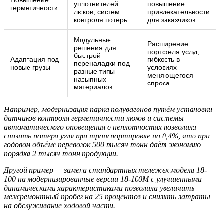
Повышение
уплотнителей
повышение
герметичности
люков, систем
привлекательности
контроля потерь
для заказчиков
Модульные
Расширение
решения для
портфеля услуг,
быстрой
Адаптация под
гибкость в
переналадки под
новые грузы
условиях
разные типы
меняющегося
насыпных
спроса
материалов
Например, модернизация парка полувагонов путём установки
датчиков контроля герметичности люков и системы
автоматического оповещения о неплотностях позволила
снизить потери угля при транспортировке на 0,4%, что при
годовом объёме перевозок 500 тысяч тонн даёт экономию
порядка 2 тысяч тонн продукции.
Другой пример — замена стандартных тележек модели 18-
100 на модернизированные версии 18-100М с улучшенными
динамическими характеристиками позволила увеличить
межремонтный пробег на 25 процентов и снизить затраты
на обслуживание ходовой части.