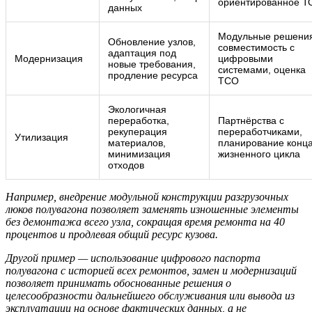
ориентированное Т
данных
Модульные решени
Обновление узлов,
совместимость с
адаптация под
Модернизация
цифровыми
новые требования,
системами, оценка
продление ресурса
ТСО
Экологичная
переработка,
Партнёрства с
рекуперация
переработчиками,
Утилизация
материалов,
планирование конц
минимизация
жизненного цикла
отходов
Например, внедрение модульной конструкции разгрузочных
люков полувагона позволяет заменять изношенные элементы
без демонтажа всего узла, сокращая время ремонта на 40
процентов и продлевая общий ресурс кузова.
Другой пример — использование цифрового паспорта
полувагона с историей всех ремонтов, замен и модернизаций
позволяет принимать обоснованные решения о
целесообразности дальнейшего обслуживания или вывода из
эксплуатации на основе фактических данных, а не