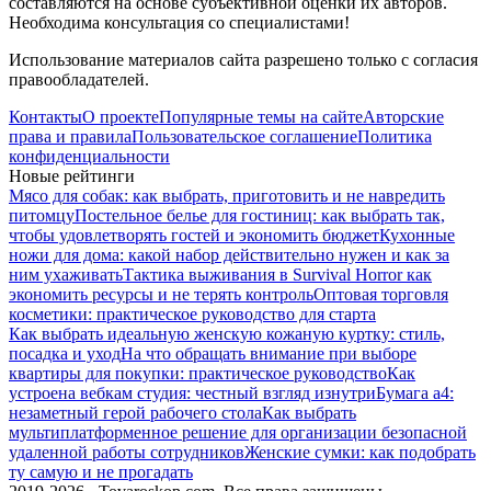
составляются на основе субъективной оценки их авторов.
Необходима консультация со специалистами!
Использование материалов сайта разрешено только с согласия
правообладателей.
Контакты
О проекте
Популярные темы на сайте
Авторские
права и правила
Пользовательское соглашение
Политика
конфиденциальности
Новые рейтинги
Мясо для собак: как выбрать, приготовить и не навредить
питомцу
Постельное белье для гостиниц: как выбрать так,
чтобы удовлетворять гостей и экономить бюджет
Кухонные
ножи для дома: какой набор действительно нужен и как за
ним ухаживать
Тактика выживания в Survival Horror как
экономить ресурсы и не терять контроль
Оптовая торговля
косметики: практическое руководство для старта
Как выбрать идеальную женскую кожаную куртку: стиль,
посадка и уход
На что обращать внимание при выборе
квартиры для покупки: практическое руководство
Как
устроена вебкам студия: честный взгляд изнутри
Бумага а4:
незаметный герой рабочего стола
Как выбрать
мультиплатформенное решение для организации безопасной
удаленной работы сотрудников
Женские сумки: как подобрать
ту самую и не прогадать