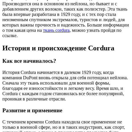
Производится она в основном из нейлона, но бывает и с
добавлением других волокон, таких как полиэстер. Эта ткань
была впервые разработана в 1929 году, и с тех пор стала
неизменным спутником экстремалов, туристов и людей, для
которых важны прочность и надежность. Больше информации
о том какая цена на
ткань cordura
, можно узнать пройдя по
ссылке.
История и происхождение Cordura
Как все начиналось?
История Cordura начинается в далеком 1929 году, когда
компания DuPont вновь открыла для себя потенциал нейлона.
Сначала эту ткань использовали для военной формы,
благодаря ее износостойкости и легкому весу. Время шло, и
Cordura с каждым годом становилась все более популярной,
проникая в различные отрасли.
Развитие и применение
С течением времени Cordura находила свое применение не
только в военной сфере, но и в таких индустриях, как спорт,