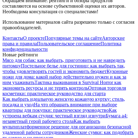
Обращаем внимание: рейтинги и обзоры продуктов
составляются на основе субъективной оценки их авторов.
Необходима консультация со специалистами!
Использование материалов сайта разрешено только с согласия
правообладателей.
Контакты
О проекте
Популярные темы на сайте
Авторские
права и правила
Пользовательское соглашение
Политика
конфиденциальности
Новые рейтинги
Мясо для собак: как выбрать, приготовить и не навредить
питомцу
Постельное белье для гостиниц: как выбрать так,
чтобы удовлетворять гостей и экономить бюджет
Кухонные
ножи для дома: какой набор действительно нужен и как за
ним ухаживать
Тактика выживания в Survival Horror как
экономить ресурсы и не терять контроль
Оптовая торговля
косметики: практическое руководство для старта
Как выбрать идеальную женскую кожаную куртку: стиль,
посадка и уход
На что обращать внимание при выборе
квартиры для покупки: практическое руководство
Как
устроена вебкам студия: честный взгляд изнутри
Бумага а4:
незаметный герой рабочего стола
Как выбрать
мультиплатформенное решение для организации безопасной
удаленной работы сотрудников
Женские сумки: как подобрать
ту самую и не прогадать