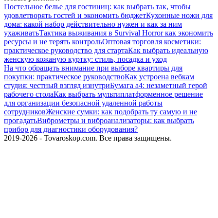
Постельное белье для гостиниц: как выбрать так, чтобы
удовлетворять гостей и экономить бюджет
Кухонные ножи для
дома: какой набор действительно нужен и как за ним
ухаживать
Тактика выживания в Survival Horror как экономить
ресурсы и не терять контроль
Оптовая торговля косметики:
практическое руководство для старта
Как выбрать идеальную
женскую кожаную куртку: стиль, посадка и уход
На что обращать внимание при выборе квартиры для
покупки: практическое руководство
Как устроена вебкам
студия: честный взгляд изнутри
Бумага а4: незаметный герой
рабочего стола
Как выбрать мультиплатформенное решение
для организации безопасной удаленной работы
сотрудников
Женские сумки: как подобрать ту самую и не
прогадать
Виброметры и виброанализаторы: как выбрать
прибор для диагностики оборудования?
2019-2026 - Tovaroskop.com. Все права защищены.