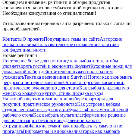
Обращаем внимание: рейтинги и обзоры продуктов
составляются на основе субъективной оценки их авторов.
Необходима консультация со специалистами!
Использование материалов сайта разрешено только с согласия
правообладателей.
Контакты
О проекте
Популярные темы на сайте
Авторские
права и правила
Пользовательское соглашение
Политика
конфиденциальности
Новые рейтинги
Постельное белье для гостиниц: как выбрать так, чтобы
удовлетворять гостей и экономить бюджет
Кухонные ножи для
дома: какой набор действительно нужен и как за ним
ухаживать
Тактика выживания в Survival Horror как экономить
ресурсы и не терять контроль
Оптовая торговля косметики:
практическое руководство для старта
Как выбрать идеальную
женскую кожаную куртку: стиль, посадка и уход
На что обращать внимание при выборе квартиры для
покупки: практическое руководство
Как устроена вебкам
студия: честный взгляд изнутри
Бумага а4: незаметный герой
рабочего стола
Как выбрать мультиплатформенное решение
для организации безопасной удаленной работы
сотрудников
Женские сумки: как подобрать ту самую и не
прогадать
Виброметры и виброанализаторы: как выбрать