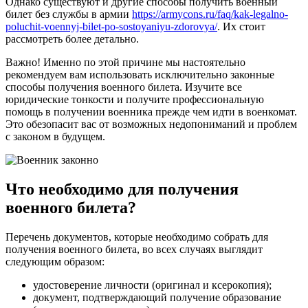
Однако существуют и другие способы получить военный
билет без службы в армии
https://armycons.ru/faq/kak-legalno-
poluchit-voennyj-bilet-po-sostoyaniyu-zdorovya/
. Их стоит
рассмотреть более детально.
Важно! Именно по этой причине мы настоятельно
рекомендуем вам использовать исключительно законные
способы получения военного билета. Изучите все
юридические тонкости и получите профессиональную
помощь в получении военника прежде чем идти в военкомат.
Это обезопасит вас от возможных недопониманий и проблем
с законом в будущем.
Что необходимо для получения
военного билета?
Перечень документов, которые необходимо собрать для
получения военного билета, во всех случаях выглядит
следующим образом:
удостоверение личности (оригинал и ксерокопия);
документ, подтверждающий получение образование