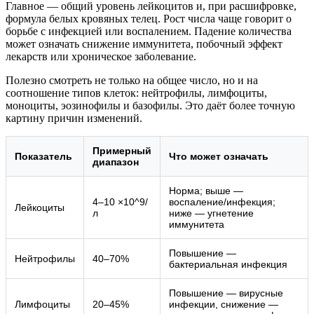
Главное — общий уровень лейкоцитов и, при расшифровке,
формула белых кровяных телец. Рост числа чаще говорит о
борьбе с инфекцией или воспалением. Падение количества
может означать снижение иммунитета, побочный эффект
лекарств или хроническое заболевание.
Полезно смотреть не только на общее число, но и на
соотношение типов клеток: нейтрофилы, лимфоциты,
моноциты, эозинофилы и базофилы. Это даёт более точную
картину причин изменений.
Примерный
Показатель
Что может означать
диапазон
Норма; выше —
4–10 ×10^9/
воспаление/инфекция;
Лейкоциты
л
ниже — угнетение
иммунитета
Повышение —
Нейтрофилы
40–70%
бактериальная инфекция
Повышение — вирусные
Лимфоциты
20–45%
инфекции, снижение —