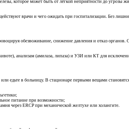
езы, которое может быть от лёгкой неприятности до угрозы жиз
к действуют врачи и чего ожидать при госпитализации. Без лиш
воцируя обезвоживание, снижение давления и отказ органов. Оц
ивоте), анализам (амилаза, липаза) и УЗИ или КТ для исключе
 или едьте в больницу. В стационаре первыми вещами становятс
ьгетики;
льное питание при возможности;
амня через ERCP при механической желтухе или холангите.