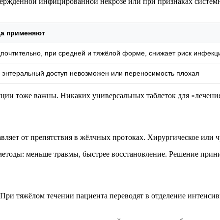
верждённой инфицированной некрозе или при признаках систем
да применяют
почтительно, при средней и тяжёлой форме, снижает риск инфекц
 энтеральный доступ невозможен или переносимость плохая
ляции тоже важны. Никаких универсальных таблеток для «лечени
ляет от препятствия в жёлчных протоках. Хирургическое или ч
тоды: меньше травмы, быстрее восстановление. Решение прини
 При тяжёлом течении пациента переводят в отделение интенси