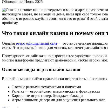
Обновление: Июнь 2025
настоящего азарта, не выходя из дома, имея при себе только с
обычного игрового клуба и стоит ли в это играть? В этой стать
проблему.
Что такое онлайн казино и почему они
Онлайн
ретро официальный сайт
— это виртуальные площадки, 
ехать. Это огромный плюс для многих, кто хочет расслабиться 
Популярность онлайн казино выросла из-за удобства: широкий
многие платформы предлагают демо-версии, чтобы игроки могл
Основные виды игр в онлайн казино
В онлайне можно найти практически всё, что есть в настоящих 
Слоты с разными тематиками и бонусами
Рулетка — европейская, американская и французская
Карточные игры: покер, блэкджек, баккара
Игры с живыми дилерами для ощущения реального зала