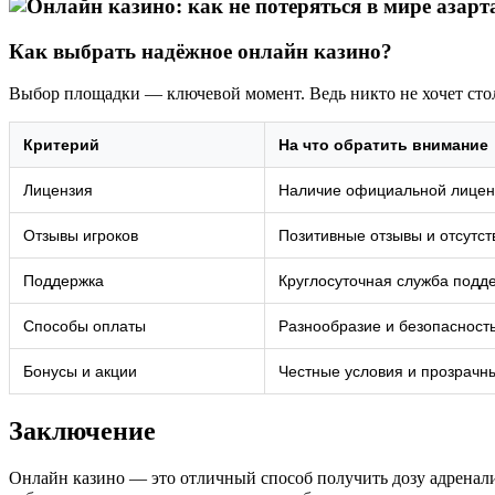
Как выбрать надёжное онлайн казино?
Выбор площадки — ключевой момент. Ведь никто не хочет сто
Критерий
На что обратить внимание
Лицензия
Наличие официальной лиценз
Отзывы игроков
Позитивные отзывы и отсутс
Поддержка
Круглосуточная служба подд
Способы оплаты
Разнообразие и безопасност
Бонусы и акции
Честные условия и прозрачн
Заключение
Онлайн казино — это отличный способ получить дозу адреналин