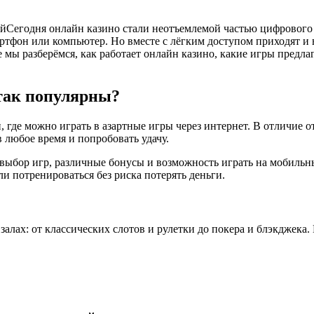
Сегодня онлайн казино стали неотъемлемой частью цифрового
мартфон или компьютер. Но вместе с лёгким доступом приходят и 
е мы разберёмся, как работает онлайн казино, какие игры предла
 так популярны?
где можно играть в азартные игры через интернет. В отличие от
в любое время и попробовать удачу.
 выбор игр, различные бонусы и возможность играть на мобильн
и потренироваться без риска потерять деньги.
залах: от классических слотов и рулетки до покера и блэкджека