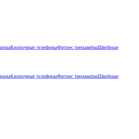
шины
Кнопочные телефоны
Фитнес тренажёры
Швейные
шины
Кнопочные телефоны
Фитнес тренажёры
Швейные