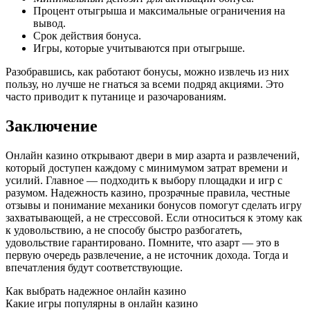
Процент отыгрыша и максимальные ограничения на
вывод.
Срок действия бонуса.
Игры, которые учитываются при отыгрыше.
Разобравшись, как работают бонусы, можно извлечь из них
пользу, но лучше не гнаться за всеми подряд акциями. Это
часто приводит к путанице и разочарованиям.
Заключение
Онлайн казино открывают двери в мир азарта и развлечений,
который доступен каждому с минимумом затрат времени и
усилий. Главное — подходить к выбору площадки и игр с
разумом. Надежность казино, прозрачные правила, честные
отзывы и понимание механики бонусов помогут сделать игру
захватывающей, а не стрессовой. Если относиться к этому как
к удовольствию, а не способу быстро разбогатеть,
удовольствие гарантировано. Помните, что азарт — это в
первую очередь развлечение, а не источник дохода. Тогда и
впечатления будут соответствующие.
Как выбрать надежное онлайн казино
Какие игры популярны в онлайн казино