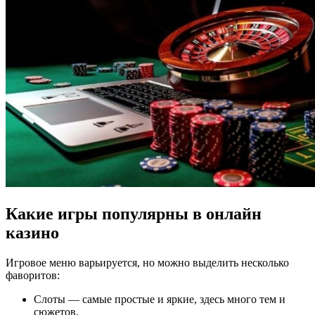
Какие игры популярны в онлайн
казино
Игровое меню варьируется, но можно выделить несколько
фаворитов:
Слоты — самые простые и яркие, здесь много тем и
сюжетов.