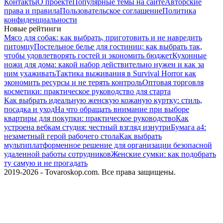
Контакты
О проекте
Популярные темы на сайте
Авторские
права и правила
Пользовательское соглашение
Политика
конфиденциальности
Новые рейтинги
Мясо для собак: как выбрать, приготовить и не навредить
питомцу
Постельное белье для гостиниц: как выбрать так,
чтобы удовлетворять гостей и экономить бюджет
Кухонные
ножи для дома: какой набор действительно нужен и как за
ним ухаживать
Тактика выживания в Survival Horror как
экономить ресурсы и не терять контроль
Оптовая торговля
косметики: практическое руководство для старта
Как выбрать идеальную женскую кожаную куртку: стиль,
посадка и уход
На что обращать внимание при выборе
квартиры для покупки: практическое руководство
Как
устроена вебкам студия: честный взгляд изнутри
Бумага а4:
незаметный герой рабочего стола
Как выбрать
мультиплатформенное решение для организации безопасной
удаленной работы сотрудников
Женские сумки: как подобрать
ту самую и не прогадать
2019-2026 - Tovaroskop.com. Все права защищены.