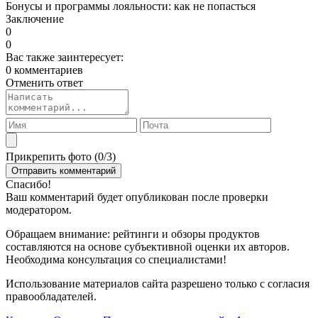
Бонусы и программы лояльности: как не попасться
Заключение
0
0
Вас также заинтересует:
0 комментариев
Отменить ответ
Прикрепить фото (
0
/3)
Спасибо!
Ваш комментарий будет опубликован после проверки
модератором.
Обращаем внимание: рейтинги и обзоры продуктов
составляются на основе субъективной оценки их авторов.
Необходима консультация со специалистами!
Использование материалов сайта разрешено только с согласия
правообладателей.