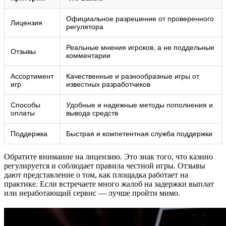
Официальное разрешение от проверенного
Лицензия
регулятора
Реальные мнения игроков, а не поддельные
Отзывы
комментарии
Ассортимент
Качественные и разнообразные игры от
игр
известных разработчиков
Способы
Удобные и надежные методы пополнения и
оплаты
вывода средств
Поддержка
Быстрая и компетентная служба поддержки
Обратите внимание на лицензию. Это знак того, что казино
регулируется и соблюдает правила честной игры. Отзывы
дают представление о том, как площадка работает на
практике. Если встречаете много жалоб на задержки выплат
или неработающий сервис — лучше пройти мимо.