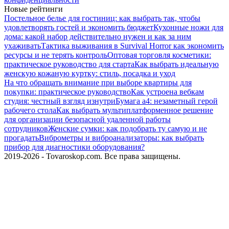
Новые рейтинги
Постельное белье для гостиниц: как выбрать так, чтобы
удовлетворять гостей и экономить бюджет
Кухонные ножи для
дома: какой набор действительно нужен и как за ним
ухаживать
Тактика выживания в Survival Horror как экономить
ресурсы и не терять контроль
Оптовая торговля косметики:
практическое руководство для старта
Как выбрать идеальную
женскую кожаную куртку: стиль, посадка и уход
На что обращать внимание при выборе квартиры для
покупки: практическое руководство
Как устроена вебкам
студия: честный взгляд изнутри
Бумага а4: незаметный герой
рабочего стола
Как выбрать мультиплатформенное решение
для организации безопасной удаленной работы
сотрудников
Женские сумки: как подобрать ту самую и не
прогадать
Виброметры и виброанализаторы: как выбрать
прибор для диагностики оборудования?
2019-2026 - Tovaroskop.com. Все права защищены.