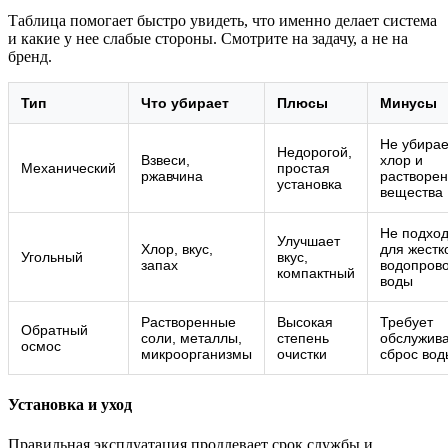
Таблица помогает быстро увидеть, что именно делает система
и какие у нее слабые стороны. Смотрите на задачу, а не на
бренд.
Тип
Что убирает
Плюсы
Минусы
Не убирае
Недорогой,
Взвеси,
хлор и
Механический
простая
ржавчина
растворе
установка
вещества
Не подход
Улучшает
Хлор, вкус,
для жестк
Угольный
вкус,
запах
водопров
компактный
воды
Растворенные
Высокая
Требует
Обратный
соли, металлы,
степень
обслужива
осмос
микроорганизмы
очистки
сброс вод
Установка и уход
Правильная эксплуатация продлевает срок службы и