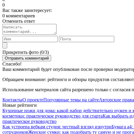
0
Вас также заинтересует:
0 комментариев
Отменить ответ
Прикрепить фото (
0
/3)
Спасибо!
Ваш комментарий будет опубликован после проверки модерато
Обращаем внимание: рейтинги и обзоры продуктов составляютс
Использование материалов сайта разрешено только с согласия 
Контакты
О проекте
Популярные темы на сайте
Авторские права
Новые рейтинги
Кухонные ножи для дома: какой набор действительно нужен и 
косметики: практическое руководство для старта
Как выбрать и
практическое руководство
Как устроена вебкам студия: честный взгляд изнутри
Бумага а4:
сотрудников
Женские сумки: как подобрать ту самую и не прога