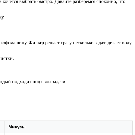
и хочется выбрать быстро. Давайте разберёмся спокойно, что
му.
 кофемашину. Фильтр решает сразу несколько задач: делает воду
чистки.
дый подходит под свои задачи.
Минусы