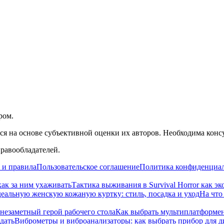
ром.
я на основе субъективной оценки их авторов. Необходима конс
правообладателей.
 и правила
Пользовательское соглашение
Политика конфиденциа
как за ним ухаживать
Тактика выживания в Survival Horror как эк
деальную женскую кожаную куртку: стиль, посадка и уход
На что
 незаметный герой рабочего стола
Как выбрать мультиплатформен
дать
Виброметры и виброанализаторы: как выбрать прибор для 