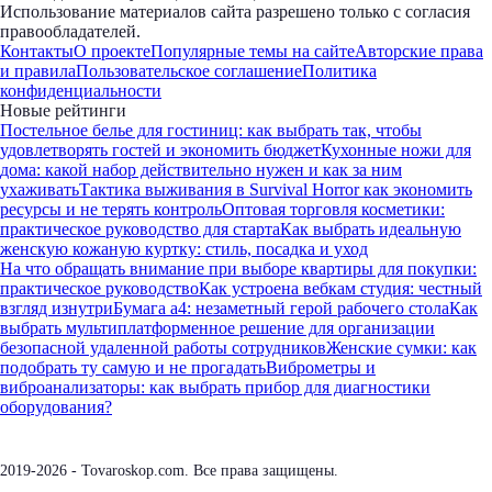
Использование материалов сайта разрешено только с согласия
правообладателей.
Контакты
О проекте
Популярные темы на сайте
Авторские права
и правила
Пользовательское соглашение
Политика
конфиденциальности
Новые рейтинги
Постельное белье для гостиниц: как выбрать так, чтобы
удовлетворять гостей и экономить бюджет
Кухонные ножи для
дома: какой набор действительно нужен и как за ним
ухаживать
Тактика выживания в Survival Horror как экономить
ресурсы и не терять контроль
Оптовая торговля косметики:
практическое руководство для старта
Как выбрать идеальную
женскую кожаную куртку: стиль, посадка и уход
На что обращать внимание при выборе квартиры для покупки:
практическое руководство
Как устроена вебкам студия: честный
взгляд изнутри
Бумага а4: незаметный герой рабочего стола
Как
выбрать мультиплатформенное решение для организации
безопасной удаленной работы сотрудников
Женские сумки: как
подобрать ту самую и не прогадать
Виброметры и
виброанализаторы: как выбрать прибор для диагностики
оборудования?
2019-2026 - Tovaroskop.com. Все права защищены.