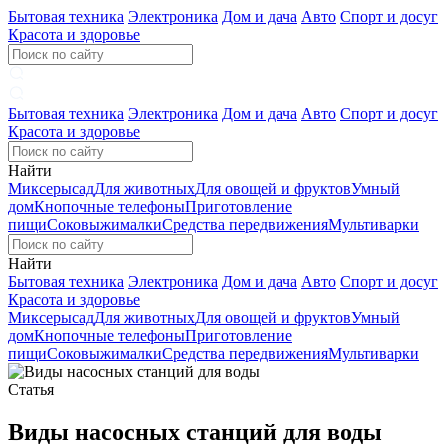
Бытовая техника
Электроника
Дом и дача
Авто
Спорт и досуг
Красота и здоровье
Бытовая техника
Электроника
Дом и дача
Авто
Спорт и досуг
Красота и здоровье
Найти
Миксеры
сад
Для животных
Для овощей и фруктов
Умный
дом
Кнопочные телефоны
Приготовление
пищи
Соковыжималки
Средства передвижения
Мультиварки
Найти
Бытовая техника
Электроника
Дом и дача
Авто
Спорт и досуг
Красота и здоровье
Миксеры
сад
Для животных
Для овощей и фруктов
Умный
дом
Кнопочные телефоны
Приготовление
пищи
Соковыжималки
Средства передвижения
Мультиварки
Статья
Виды насосных станций для воды