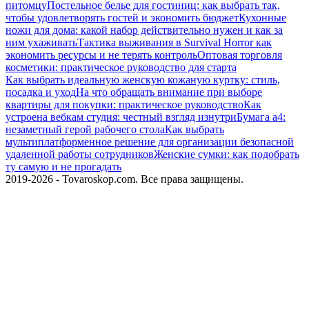
питомцу
Постельное белье для гостиниц: как выбрать так,
чтобы удовлетворять гостей и экономить бюджет
Кухонные
ножи для дома: какой набор действительно нужен и как за
ним ухаживать
Тактика выживания в Survival Horror как
экономить ресурсы и не терять контроль
Оптовая торговля
косметики: практическое руководство для старта
Как выбрать идеальную женскую кожаную куртку: стиль,
посадка и уход
На что обращать внимание при выборе
квартиры для покупки: практическое руководство
Как
устроена вебкам студия: честный взгляд изнутри
Бумага а4:
незаметный герой рабочего стола
Как выбрать
мультиплатформенное решение для организации безопасной
удаленной работы сотрудников
Женские сумки: как подобрать
ту самую и не прогадать
2019-2026 - Tovaroskop.com. Все права защищены.