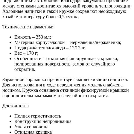
подстаканнике автомобиля. Благодаря вакуумной прослойке
между стенками достигается высокий уровень теплоизоляции.
Холодные напитки в такой кружке сохраняют необходимую
хозяйке температуру более 0,5 суток.
Технические параметры:
Емкость – 350 мл;
Материал корпуса/колбы – нержавейка/нержавейка;
Поддержка тепла/холода – 12/12 ч;
Вес – 170 г;
Особенности – откидная фиксирующаяся крышка,
полированная поверхность, замок от случайного
открытия.
Зауженное горлышко препятствует выплескиванию напитка.
Для использования в ходе передвижения модель снабжена
носиком. Кружка оснащена откидной фиксируемой крышкой
с дополнительным замком от случайного открытия.
Достоинства
Полная герметичность
Конструкция непроливайка
Узкая горловина
Откидная крышка