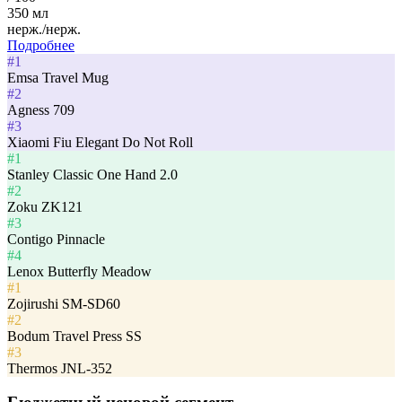
350 мл
нерж./нерж.
Подробнее
#1
Emsa Travel Mug
#2
Agness 709
#3
Xiaomi Fiu Elegant Do Not Roll
#1
Stanley Classic One Hand 2.0
#2
Zoku ZK121
#3
Contigo Pinnacle
#4
Lenox Butterfly Meadow
#1
Zojirushi SM-SD60
#2
Bodum Travel Press SS
#3
Thermos JNL-352