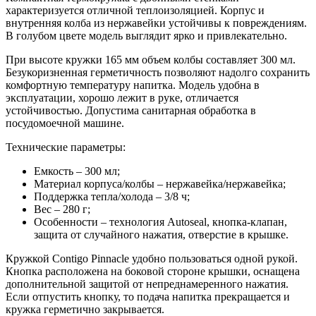
характеризуется отличной теплоизоляцией. Корпус и
внутренняя колба из нержавейки устойчивы к повреждениям.
В голубом цвете модель выглядит ярко и привлекательно.
При высоте кружки 165 мм объем колбы составляет 300 мл.
Безукоризненная герметичность позволяют надолго сохранить
комфортную температуру напитка. Модель удобна в
эксплуатации, хорошо лежит в руке, отличается
устойчивостью. Допустима санитарная обработка в
посудомоечной машине.
Технические параметры:
Емкость – 300 мл;
Материал корпуса/колбы – нержавейка/нержавейка;
Поддержка тепла/холода – 3/8 ч;
Вес – 280 г;
Особенности – технология Autoseal, кнопка-клапан,
защита от случайного нажатия, отверстие в крышке.
Кружкой Contigo Pinnacle удобно пользоваться одной рукой.
Кнопка расположена на боковой стороне крышки, оснащена
дополнительной защитой от непреднамеренного нажатия.
Если отпустить кнопку, то подача напитка прекращается и
кружка герметично закрывается.