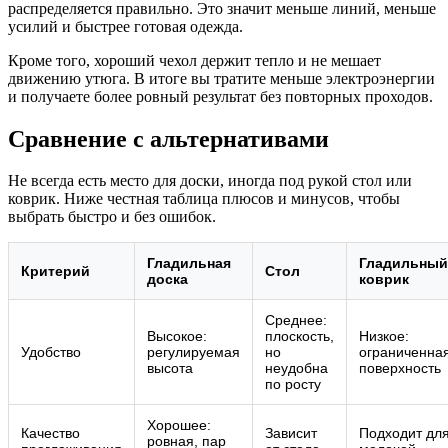
распределяется правильно. Это значит меньше линий, меньше
усилий и быстрее готовая одежда.
Кроме того, хороший чехол держит тепло и не мешает
движению утюга. В итоге вы тратите меньше электроэнергии
и получаете более ровный результат без повторных проходов.
Сравнение с альтернативами
Не всегда есть место для доски, иногда под рукой стол или
коврик. Ниже честная таблица плюсов и минусов, чтобы
выбрать быстро и без ошибок.
Гладильная
Гладильный
Критерий
Стол
доска
коврик
Среднее:
Высокое:
плоскость,
Низкое:
Удобство
регулируемая
но
ограниченна
высота
неудобна
поверхность
по росту
Хорошее:
Качество
Зависит
Подходит дл
ровная, пар