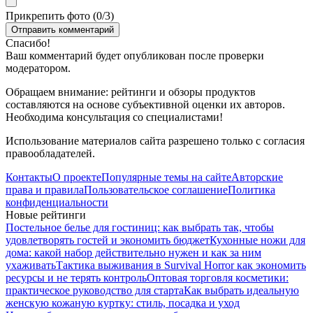
Прикрепить фото (
0
/3)
Спасибо!
Ваш комментарий будет опубликован после проверки
модератором.
Обращаем внимание: рейтинги и обзоры продуктов
составляются на основе субъективной оценки их авторов.
Необходима консультация со специалистами!
Использование материалов сайта разрешено только с согласия
правообладателей.
Контакты
О проекте
Популярные темы на сайте
Авторские
права и правила
Пользовательское соглашение
Политика
конфиденциальности
Новые рейтинги
Постельное белье для гостиниц: как выбрать так, чтобы
удовлетворять гостей и экономить бюджет
Кухонные ножи для
дома: какой набор действительно нужен и как за ним
ухаживать
Тактика выживания в Survival Horror как экономить
ресурсы и не терять контроль
Оптовая торговля косметики:
практическое руководство для старта
Как выбрать идеальную
женскую кожаную куртку: стиль, посадка и уход