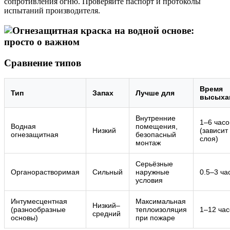
сопротивления огню. Проверяйте паспорт и протоколы
испытаний производителя.
Сравнение типов
Время
Тип
Запах
Лучше для
высыха
Внутренние
1–6 часо
Водная
помещения,
Низкий
(зависит
огнезащитная
безопасный
слоя)
монтаж
Серьёзные
Органорастворимая
Сильный
наружные
0.5–3 ча
условия
Интумесцентная
Максимальная
Низкий–
(разнообразные
теплоизоляция
1–12 час
средний
основы)
при пожаре