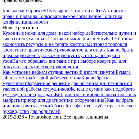
правообладателей.
Контакты
О проекте
Популярные темы на сайте
Авторские
права и правила
Пользовательское соглашение
Политика
конфиденциальности
Новые рейтинги
Кухонные ножи для дома: какой набор действительно нужен и
как за ним ухаживать
Тактика выживания в Survival Horror как
экономить ресурсы и не терять контроль
Оптовая торговля
косметики: практическое руководство для старта
Как выбрать
идеальную женскую кожаную куртку: стиль, посадка и
уход
На что обращать внимание при выборе квартиры для
покупки: практическое руководство
Как устроена вебкам студия: честный взгляд изнутри
Бумага
а4: незаметный герой рабочего стола
Как выбрать
мультиплатформенное решение для организации безопасной
удаленной работы сотрудников
Женские сумки: как подобрать
ту самую и не прогадать
Виброметры и виброанализаторы: как
выбрать прибор для диагностики оборудования?
Как выбрать
и использовать детский бассейн в фитнес клубе: практическое
руководство для родителей
2019-2026 - Tovaroskop.com. Все права защищены.