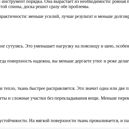
й инструмент порядка. Она вырастает из необходимости: ровная
утой спины, доска решит сразу обе проблемы.
о практичности: меньше усилий, лучше результат и меньше долгов
 не сутулясь. Это уменьшает нагрузку на поясницу и шею, особе
огда поверхность надежна, вы меньше дергаете утюг и реже дела
 тепло, ткань быстрее расправляется. Это значит одна или две 
жеты и сложные участки без перекладывания вещи. Меньше пере
устойчивости. На мягкой поверхности ткань проваливается, и па