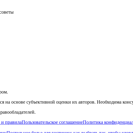
советы
ром.
я на основе субъективной оценки их авторов. Необходима конс
правообладателей.
 и правила
Пользовательское соглашение
Политика конфиденциа
мцу
Постельное белье для гостиниц: как выбрать так, чтобы удов