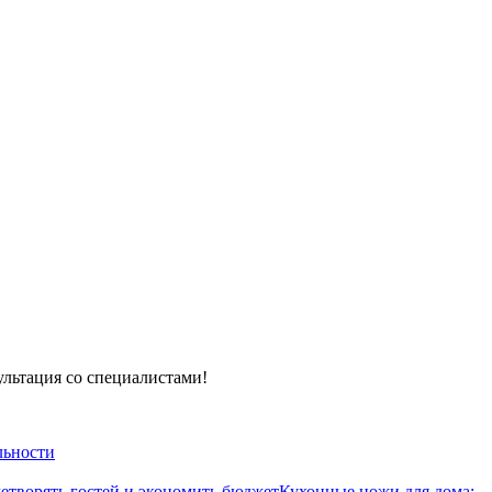
ультация со специалистами!
льности
летворять гостей и экономить бюджет
Кухонные ножи для дома: