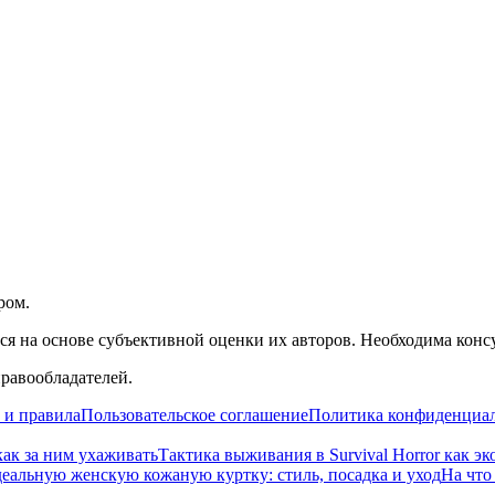
ром.
я на основе субъективной оценки их авторов. Необходима конс
правообладателей.
 и правила
Пользовательское соглашение
Политика конфиденциа
как за ним ухаживать
Тактика выживания в Survival Horror как эк
деальную женскую кожаную куртку: стиль, посадка и уход
На что