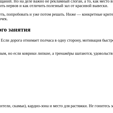
аний. Но на деле важно не рекламный слоган, а то, как место в
тить нервов и как отличить полезный зал от красивой вывески.
еть, попробовать и уже потом решать. Ниже — конкретные крите
очек.
ого занятия
 Если дорога отнимает полчаса в одну сторону, мотивация быст
ым, но если коврики липкие, а тренажёры шатаются, удовольств
антели, скамьи), кардио‑зона и место для растяжки. Не гонитес