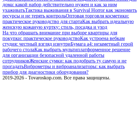
дома: какой набор действительно нужен и как за ним
ухаживать
Тактика выживания в Survival Horror как экономить
ресурсы и не терять контроль
Оптовая торговля косметики:
практическое руководство для старта
Как выбрать идеальную
женскую кожаную куртку: стиль, посадка и уход
На что обращать внимание при выборе квартиры для
покупки: практическое руководство
Как устроена вебкам
студия: честный взгляд изнутри
Бумага а4: незаметный герой
рабочего стола
Как выбрать мультиплатформенное решение
для организации безопасной удаленной работы
сотрудников
Женские сумки: как подобрать ту самую и не
прогадать
Виброметры и виброанализаторы: как выбрать
прибор для диагностики оборудования?
2019-2026 - Tovaroskop.com. Все права защищены.