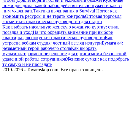
чтобы удовлетворять гостей и экономить бюджет
Кухонные
ножи для дома: какой набор действительно нужен и как за
ним ухаживать
Тактика выживания в Survival Horror как
экономить ресурсы и не терять контроль
Оптовая торговля
косметики: практическое руководство для старта
Как выбрать идеальную женскую кожаную куртку: стиль,
посадка и уход
На что обращать внимание при выборе
квартиры для покупки: практическое руководство
Как
устроена вебкам студия: честный взгляд изнутри
Бумага а4:
незаметный герой рабочего стола
Как выбрать
мультиплатформенное решение для организации безопасной
удаленной работы сотрудников
Женские сумки: как подобрать
ту самую и не прогадать
2019-2026 - Tovaroskop.com. Все права защищены.