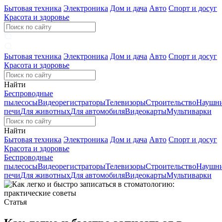
Бытовая техника
Электроника
Дом и дача
Авто
Спорт и досуг
Красота и здоровье
Бытовая техника
Электроника
Дом и дача
Авто
Спорт и досуг
Красота и здоровье
Найти
Беспроводные
пылесосы
Видеорегистраторы
Телевизоры
Строительство
Наушн
печи
Для животных
Для автомобиля
Видеокарты
Мультиварки
Найти
Бытовая техника
Электроника
Дом и дача
Авто
Спорт и досуг
Красота и здоровье
Беспроводные
пылесосы
Видеорегистраторы
Телевизоры
Строительство
Наушн
печи
Для животных
Для автомобиля
Видеокарты
Мультиварки
Статья