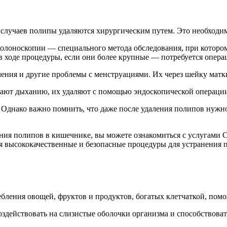
 случаев полипы удаляются хирургическим путем. Это необходим
лоноскопии — специального метода обследования, при котором ч
в ходе процедуры, если они более крупные — потребуется опера
чения и другие проблемы с менструациями. Их через шейку матк
ают дыханию, их удаляют с помощью эндоскопической операции, 
 Однако важно помнить, что даже после удаления полипов нужно
ения полипов в кишечнике, вы можете ознакомиться с услугам
ся высококачественные и безопасные процедуры для устранения
бления овощей, фруктов и продуктов, богатых клетчаткой, пом
оздействовать на слизистые оболочки организма и способствова