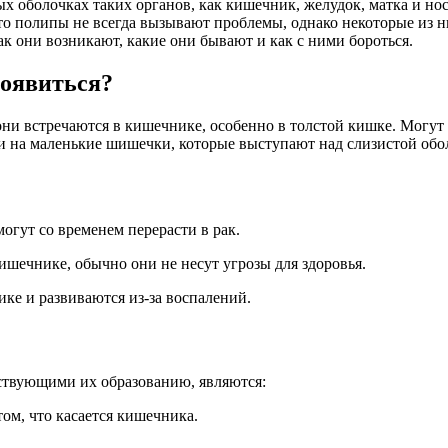
х оболочках таких органов, как кишечник, желудок, матка и но
что полипы не всегда вызывают проблемы, однако некоторые из н
как они возникают, какие они бывают и как с ними бороться.
появиться?
они встречаются в кишечнике, особенно в толстой кишке. Могут 
 на маленькие шишечки, которые выступают над слизистой обол
гут со временем перерасти в рак.
шечнике, обычно они не несут угрозы для здоровья.
е и развиваются из-за воспалений.
твующими их образованию, являются:
том, что касается кишечника.