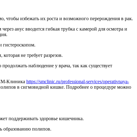
о, чтобы избежать их роста и возможного перерождения в рак.
ерез анус вводится гибкая трубка с камерой для осмотра и
ция.
и гистероскопом.
которая не требует разрезов.
 продолжать наблюдение у врача, так как существует
и СМ-Клиника
https://smclinic.ru/professional-services/operativnaya-
 полипов в сигмовидной кишке. Подробнее о процедуре можно
ожет поддерживать здоровье кишечника.
ть образованию полипов.