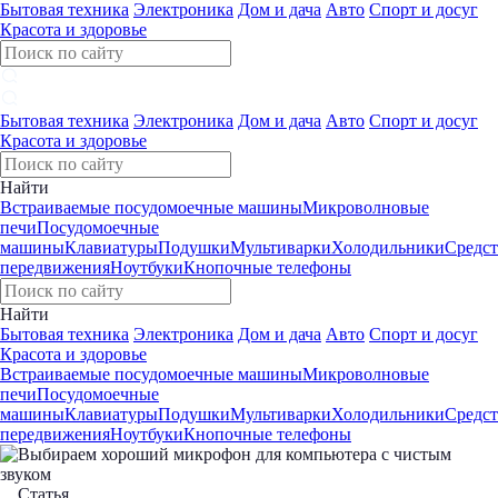
Бытовая техника
Электроника
Дом и дача
Авто
Спорт и досуг
Красота и здоровье
Бытовая техника
Электроника
Дом и дача
Авто
Спорт и досуг
Красота и здоровье
Найти
Встраиваемые посудомоечные машины
Микроволновые
печи
Посудомоечные
машины
Клавиатуры
Подушки
Мультиварки
Холодильники
Средст
передвижения
Ноутбуки
Кнопочные телефоны
Найти
Бытовая техника
Электроника
Дом и дача
Авто
Спорт и досуг
Красота и здоровье
Встраиваемые посудомоечные машины
Микроволновые
печи
Посудомоечные
машины
Клавиатуры
Подушки
Мультиварки
Холодильники
Средст
передвижения
Ноутбуки
Кнопочные телефоны
Статья