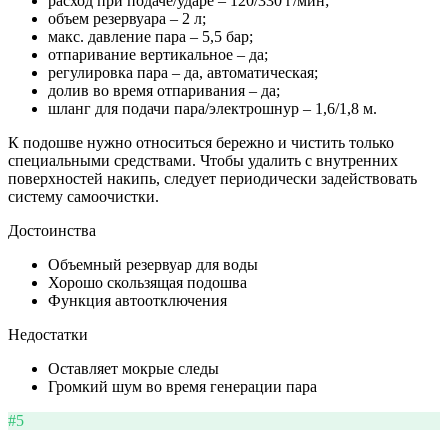
расход при подаче/ударе – 120/330 г/мин;
объем резервуара – 2 л;
макс. давление пара – 5,5 бар;
отпаривание вертикальное – да;
регулировка пара – да, автоматическая;
долив во время отпаривания – да;
шланг для подачи пара/электрошнур – 1,6/1,8 м.
К подошве нужно относиться бережно и чистить только
специальными средствами. Чтобы удалить с внутренних
поверхностей накипь, следует периодически задействовать
систему самоочистки.
Достоинства
Объемный резервуар для воды
Хорошо скользящая подошва
Функция автоотключения
Недостатки
Оставляет мокрые следы
Громкий шум во время генерации пара
#5