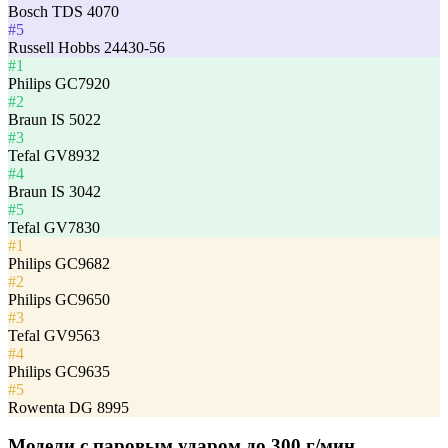
Bosch TDS 4070
#5
Russell Hobbs 24430-56
#1
Philips GC7920
#2
Braun IS 5022
#3
Tefal GV8932
#4
Braun IS 3042
#5
Tefal GV7830
#1
Philips GC9682
#2
Philips GC9650
#3
Tefal GV9563
#4
Philips GC9635
#5
Rowenta DG 8995
Модели с паровым ударом до 300 г/мин