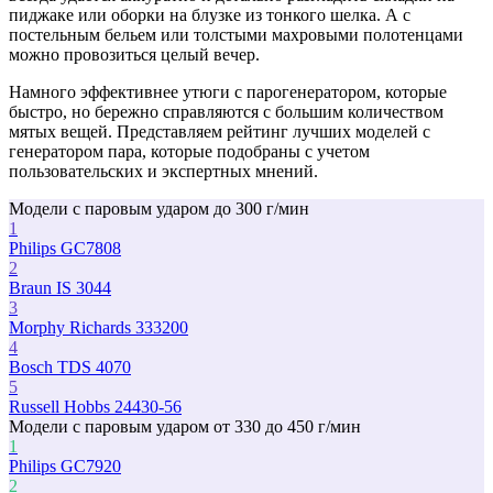
пиджаке или оборки на блузке из тонкого шелка. А с
постельным бельем или толстыми махровыми полотенцами
можно провозиться целый вечер.
Намного эффективнее утюги с парогенератором, которые
быстро, но бережно справляются с большим количеством
мятых вещей. Представляем рейтинг лучших моделей с
генератором пара, которые подобраны с учетом
пользовательских и экспертных мнений.
Модели с паровым ударом до 300 г/мин
1
Philips GC7808
2
Braun IS 3044
3
Morphy Richards 333200
4
Bosch TDS 4070
5
Russell Hobbs 24430-56
Модели с паровым ударом от 330 до 450 г/мин
1
Philips GC7920
2