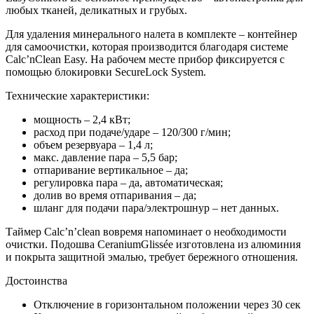
любых тканей, деликатных и грубых.
Для удаления минерального налета в комплекте – контейнер
для самоочистки, которая производится благодаря системе
Calc’nClean Easy. На рабочем месте прибор фиксируется с
помощью блокировки SecureLock System.
Технические характеристики:
мощность – 2,4 кВт;
расход при подаче/ударе – 120/300 г/мин;
объем резервуара – 1,4 л;
макс. давление пара – 5,5 бар;
отпаривание вертикальное – да;
регулировка пара – да, автоматическая;
долив во время отпаривания – да;
шланг для подачи пара/электрошнур – нет данных.
Таймер Calc’n’clean вовремя напоминает о необходимости
очистки. Подошва CeraniumGlissée изготовлена из алюминия
и покрыта защитной эмалью, требует бережного отношения.
Достоинства
Отключение в горизонтальном положении через 30 сек