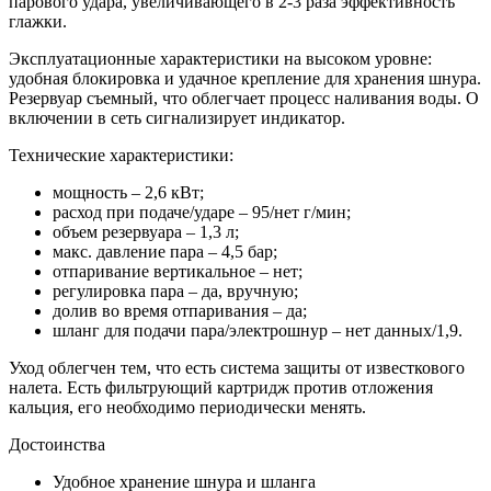
парового удара, увеличивающего в 2-3 раза эффективность
глажки.
Эксплуатационные характеристики на высоком уровне:
удобная блокировка и удачное крепление для хранения шнура.
Резервуар съемный, что облегчает процесс наливания воды. О
включении в сеть сигнализирует индикатор.
Технические характеристики:
мощность – 2,6 кВт;
расход при подаче/ударе – 95/нет г/мин;
объем резервуара – 1,3 л;
макс. давление пара – 4,5 бар;
отпаривание вертикальное – нет;
регулировка пара – да, вручную;
долив во время отпаривания – да;
шланг для подачи пара/электрошнур – нет данных/1,9.
Уход облегчен тем, что есть система защиты от известкового
налета. Есть фильтрующий картридж против отложения
кальция, его необходимо периодически менять.
Достоинства
Удобное хранение шнура и шланга