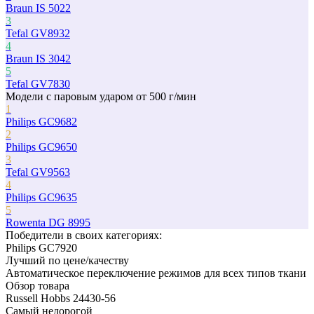
Braun IS 5022
3
Tefal GV8932
4
Braun IS 3042
5
Tefal GV7830
Модели с паровым ударом от 500 г/мин
1
Philips GC9682
2
Philips GC9650
3
Tefal GV9563
4
Philips GC9635
5
Rowenta DG 8995
Победители в cвоих категориях:
Philips GC7920
Лучший по цене/качеству
Автоматическое переключение режимов для всех типов ткани
Обзор товара
Russell Hobbs 24430-56
Самый недорогой