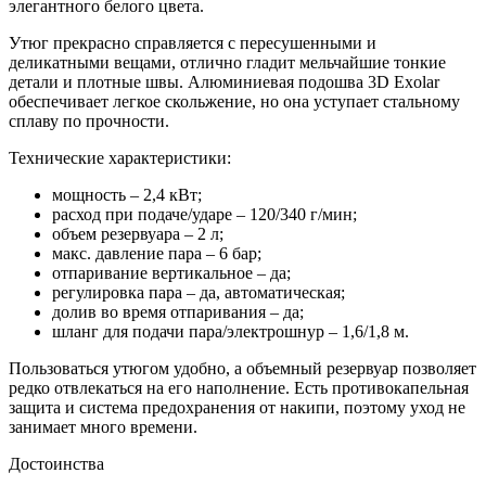
элегантного белого цвета.
Утюг прекрасно справляется с пересушенными и
деликатными вещами, отлично гладит мельчайшие тонкие
детали и плотные швы. Алюминиевая подошва 3D Exolar
обеспечивает легкое скольжение, но она уступает стальному
сплаву по прочности.
Технические характеристики:
мощность – 2,4 кВт;
расход при подаче/ударе – 120/340 г/мин;
объем резервуара – 2 л;
макс. давление пара – 6 бар;
отпаривание вертикальное – да;
регулировка пара – да, автоматическая;
долив во время отпаривания – да;
шланг для подачи пара/электрошнур – 1,6/1,8 м.
Пользоваться утюгом удобно, а объемный резервуар позволяет
редко отвлекаться на его наполнение. Есть противокапельная
защита и система предохранения от накипи, поэтому уход не
занимает много времени.
Достоинства