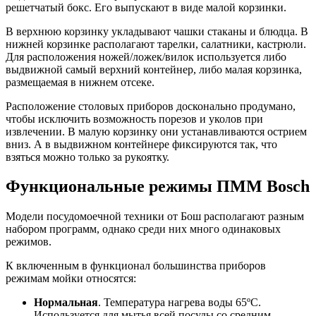
решетчатый бокс. Его выпускают в виде малой корзинки.
В верхнюю корзинку укладывают чашки стаканы и блюдца. В
нижней корзинке располагают тарелки, салатники, кастрюли.
Для расположения ножей/ложек/вилок используется либо
выдвижной самый верхний контейнер, либо малая корзинка,
размещаемая в нижнем отсеке.
Расположение столовых приборов досконально продумано,
чтобы исключить возможность порезов и уколов при
извлечении. В малую корзинку они устанавливаются острием
вниз. А в выдвижном контейнере фиксируются так, что
взяться можно только за рукоятку.
Функциональные режимы ПММ Bosch
Модели посудомоечной техники от Бош располагают разным
набором программ, однако среди них много одинаковых
режимов.
К включенным в функционал большинства приборов
режимам мойки относятся:
Нормальная
. Температура нагрева воды 65ºС.
Используется для мытья всей посуды со средним