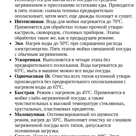
загрязнением и присохшими остатками еды. Проводится
в пять этапов: сначала техника предварительно
ополаскивает, затем моет, еще дважды полощет и сушит.
Интенсивная
. Вода для мойки нагревается до 70ºС.
Применяется для обработки только прочной утвари:
кастрюль, сковородок, столовых приборов. Этапы
обработки такие же, как в предыдущем режиме.
Эко
. Нагрев воды до 50ºС при сокращении расхода
электроэнергии. Пять этапов мойки смешанной посуды
с обычным загрязнением.
Ускоренная
. Выполняется в четыре этапа без
предварительного полоскания. Вода нагревается до
65ºС, мыть в машине можно все виды посуды.
Одночасовая 1h
. Очистка всех типов кухонной утвари
производится без предварительного ополаскивания с
нагревом воды до 65ºС.
Быстрая
. Режим с нагревом до 45ºС. Применяется в
мойке слабо-загрязненной посуды, а также
чувствительных к высокой температуре стеклянных,
хрустальных, пластиковых предметов.
Малошумная
. Оптимизированный по шумности
режим, нагрев до 50ºС. Выполняет очистку не слишком
загрязненной посуды всех типов, допускается
половинная загрузка.