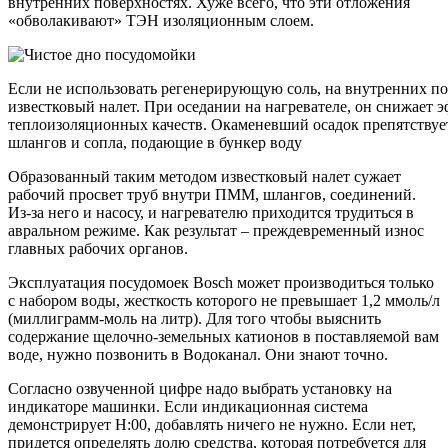
внутренних поверхностях. Хуже всего, что эти отложения
«обволакивают» ТЭН изоляционным слоем.
Если не использовать регенерирующую соль, на внутренних п
известковый налет. При оседании на нагревателе, он снижает 
теплоизоляционных качеств. Окаменевший осадок препятствуе
шлангов и сопла, подающие в бункер воду
Образованный таким методом известковый налет сужает
рабочий просвет труб внутри ПММ, шлангов, соединений.
Из-за него и насосу, и нагревателю приходится трудиться в
авральном режиме. Как результат – преждевременный износ
главных рабочих органов.
Эксплуатация посудомоек Bosch может производиться только
с набором воды, жесткость которого не превышает 1,2 ммоль/л
(миллиграмм-моль на литр). Для того чтобы выяснить
содержание щелочно-земельных катионов в поставляемой вам
воде, нужно позвонить в Водоканал. Они знают точно.
Согласно озвученной цифре надо выбрать установку на
индикаторе машинки. Если индикационная система
демонстрирует Н:00, добавлять ничего не нужно. Если нет,
придется определять долю средства, которая потребуется для