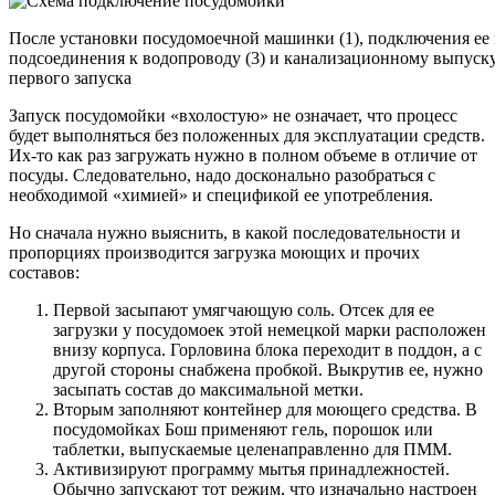
После установки посудомоечной машинки (1), подключения ее к 
подсоединения к водопроводу (3) и канализационному выпуску
первого запуска
Запуск посудомойки «вхолостую» не означает, что процесс
будет выполняться без положенных для эксплуатации средств.
Их-то как раз загружать нужно в полном объеме в отличие от
посуды. Следовательно, надо досконально разобраться с
необходимой «химией» и спецификой ее употребления.
Но сначала нужно выяснить, в какой последовательности и
пропорциях производится загрузка моющих и прочих
составов:
Первой засыпают умягчающую соль. Отсек для ее
загрузки у посудомоек этой немецкой марки расположен
внизу корпуса. Горловина блока переходит в поддон, а с
другой стороны снабжена пробкой. Выкрутив ее, нужно
засыпать состав до максимальной метки.
Вторым заполняют контейнер для моющего средства. В
посудомойках Бош применяют гель, порошок или
таблетки, выпускаемые целенаправленно для ПММ.
Активизируют программу мытья принадлежностей.
Обычно запускают тот режим, что изначально настроен