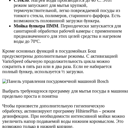
Стекло
. Нагрев воды производится до 40ºС. Этот
режим запускают для мытья хрупкой,
термочувствительной, легко повреждаемой посуды из
тонкого стекла, полимеров, старинного фарфора. Есть
возможность половинной загрузки бункера.
Мойка бункера ПММ
. Периодически запускается для
санитарной обработки рабочей камеры с применением
предназначенного для этих целей средства и нагревом
воды до 70ºС.
Кроме основных функций в посудомойках Бош
предусмотрены дополнительные режимы. С активизацией
VarioSpeed обычную продолжительность цикла можно
сократить в пять раз или в два раза. Если не набирается
полный бункер, используется ½ загрузки.
Выбрать требующуюся программу для мытья посуды в машинке 
предельно проста и понятна
Чтобы произвести дополнительную гигиеническую
обработку, активизируют программу HihienePlus – режим
дезинфекции. При необходимости интенсивной мойки можно
увеличить напор подаваемой воды нижним коромыслом. Это
возможно только в нижней корзине.