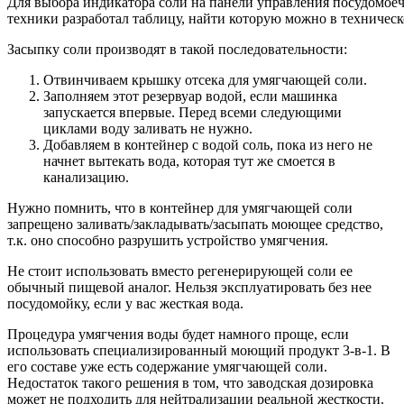
Для выбора индикатора соли на панели управления посудомо
техники разработал таблицу, найти которую можно в техничес
Засыпку соли производят в такой последовательности:
Отвинчиваем крышку отсека для умягчающей соли.
Заполняем этот резервуар водой, если машинка
запускается впервые. Перед всеми следующими
циклами воду заливать не нужно.
Добавляем в контейнер с водой соль, пока из него не
начнет вытекать вода, которая тут же смоется в
канализацию.
Нужно помнить, что в контейнер для умягчающей соли
запрещено заливать/закладывать/засыпать моющее средство,
т.к. оно способно разрушить устройство умягчения.
Не стоит использовать вместо регенерирующей соли ее
обычный пищевой аналог. Нельзя эксплуатировать без нее
посудомойку, если у вас жесткая вода.
Процедура умягчения воды будет намного проще, если
использовать специализированный моющий продукт 3-в-1. В
его составе уже есть содержание умягчающей соли.
Недостаток такого решения в том, что заводская дозировка
может не подходить для нейтрализации реальной жесткости.