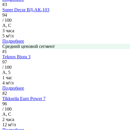
#3
Super Decor ВД-АК-103
94
/ 100
A, C
3 часа
5 м²/л
Подробнее
Средний ценовой сегмент
#1
Teknos Biora 3
97
/ 100
А, 5
1 час
4 м²/л
Подробнее
#2
Tikkurila Euro Power 7
96
/ 100
А, С
2 часа
12 м²/л
Подробнее