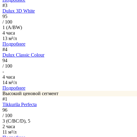
#3
Dulux 3D White
95
/ 100
1 (A/BW)
4 часа
13 м²/л
Подробнее
#4
Dulux Classic Colour
94
/ 100
-
4 часа
14 м²/л
Подробнее
Высокий ценовой сегмент
#1
Tikkurila Perfecta
96
/ 100
3 (C/BC/D), 5
2 часа
11 м²/л