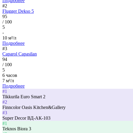
Подробнее
#2
Flugger Dekso 5
95
/ 100
5
-
10 м²/л
Подробнее
#3
Caparol Capasilan
94
/ 100
5
6 часов
7 м²/л
Подробнее
#1
Tikkurila Euro Smart 2
#2
Finncolor Oasis Kitchen&Gallery
#3
Super Decor ВД-АК-103
#1
Teknos Biora 3