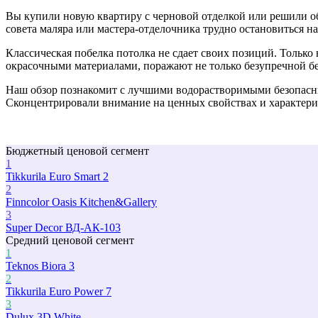
Вы купили новую квартиру с черновой отделкой или решили об
совета маляра или мастера-отделочника трудно остановиться н
Классическая побелка потолка не сдает своих позиций. Толь
окрасочными материалами, поражают не только безупречной бе
Наш обзор познакомит с лучшими водорастворимыми безопасн
Сконцентрировали внимание на ценных свойствах и характери
Бюджетный ценовой сегмент
1
Tikkurila Euro Smart 2
2
Finncolor Oasis Kitchen&Gallery
3
Super Decor ВД-АК-103
Средний ценовой сегмент
1
Teknos Biora 3
2
Tikkurila Euro Power 7
3
Dulux 3D White