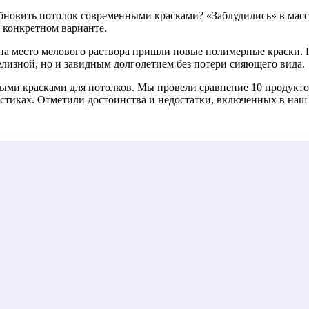
новить потолок современными красками? «Заблудились» в массе
а конкретном варианте.
ко на место мелового раствора пришли новые полимерные краск
лизной, но и завидным долголетием без потери сияющего вида.
ыми красками для потолков. Мы провели сравнение 10 продукто
стиках. Отметили достоинства и недостатки, включенных в наш 