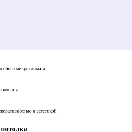
особого микроклимата
азначения
екоративностью и эстетикой
 потолка