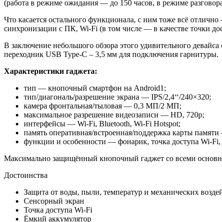
(работа в режиме ожидания — до 150 часов, в режиме разговора
Что касается остального функционала, с ним тоже всё отлично
синхронизации с ПК, Wi-Fi (в том числе — в качестве точки до
В заключение небольшого обзора этого удивительного девайса 
переходник USB Type-C – 3,5 мм для подключения гарнитуры.
Характеристики гаджета:
тип — кнопочный смартфон на Android1;
тип/диагональ/разрешение экрана — IPS/2,4‘‘/240×320;
камера фронтальная/тыловая — 0,3 МП/2 МП;
максимальное разрешение видеозаписи — HD, 720p;
интерфейсы — Wi-Fi, Bluetooth, Wi-Fi Hotspot;
память оперативная/встроенная/поддержка карты памяти —
функции и особенности — фонарик, точка доступа Wi-Fi
Максимально защищённый кнопочный гаджет со всеми основн
Достоинства
Защита от воды, пыли, температур и механических возде
Сенсорный экран
Точка доступа Wi-Fi
Ёмкий аккумулятор