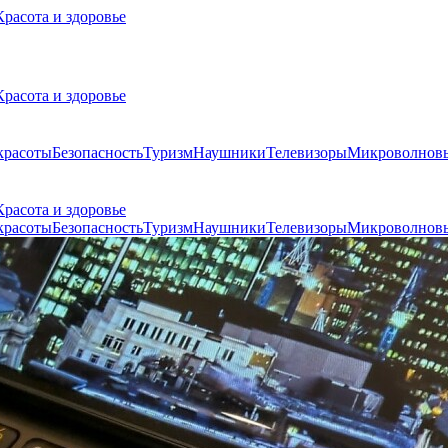
Красота и здоровье
Красота и здоровье
красоты
Безопасность
Туризм
Наушники
Телевизоры
Микроволновы
Красота и здоровье
красоты
Безопасность
Туризм
Наушники
Телевизоры
Микроволновы