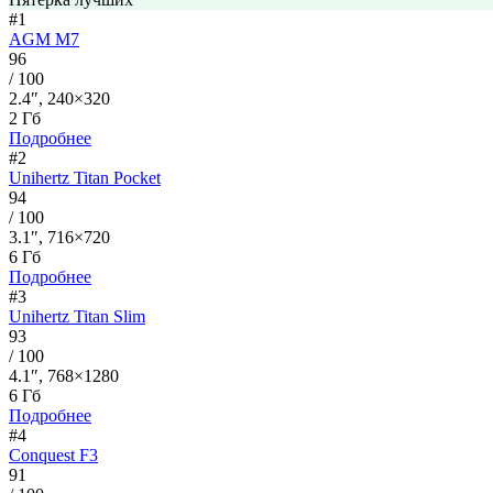
#1
AGM M7
96
/ 100
2.4″, 240×320
2 Гб
Подробнее
#2
Unihertz Titan Pocket
94
/ 100
3.1″, 716×720
6 Гб
Подробнее
#3
Unihertz Titan Slim
93
/ 100
4.1″, 768×1280
6 Гб
Подробнее
#4
Conquest F3
91