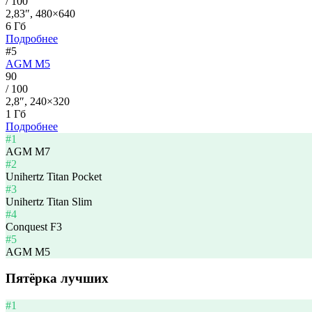
/ 100
2,83″, 480×640
6 Гб
Подробнее
#5
AGM M5
90
/ 100
2,8″, 240×320
1 Гб
Подробнее
#1
AGM M7
#2
Unihertz Titan Pocket
#3
Unihertz Titan Slim
#4
Conquest F3
#5
AGM M5
Пятёрка лучших
#1