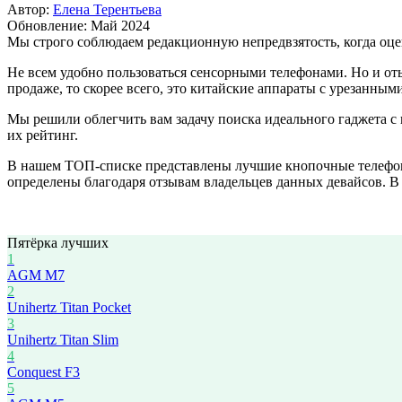
Автор:
Елена Терентьева
Обновление: Май 2024
Мы строго соблюдаем редакционную непредвзятость, когда оце
Не всем удобно пользоваться сенсорными телефонами. Но и о
продаже, то скорее всего, это китайские аппараты с урезанны
Мы решили облегчить вам задачу поиска идеального гаджета с
их рейтинг.
В нашем ТОП-списке представлены лучшие кнопочные телефоны
определены благодаря отзывам владельцев данных девайсов. В
Пятёрка лучших
1
AGM M7
2
Unihertz Titan Pocket
3
Unihertz Titan Slim
4
Conquest F3
5