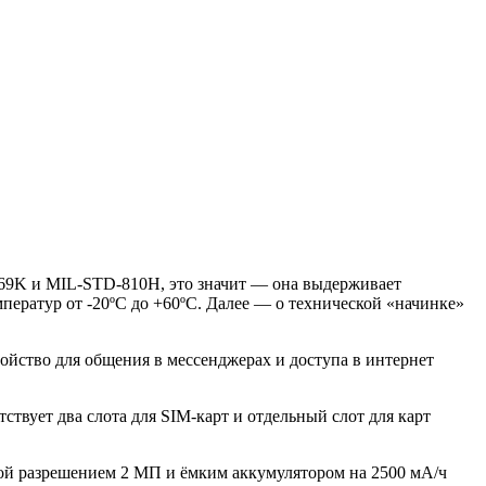
IP69K и MIL-STD-810H, это значит — она выдерживает
мператур от -20ºC до +60ºC. Далее — о технической «начинке»
ройство для общения в мессенджерах и доступа в интернет
твует два слота для SIM-карт и отдельный слот для карт
рой разрешением 2 МП и ёмким аккумулятором на 2500 мА/ч