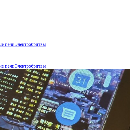
е печи
Электробритвы
е печи
Электробритвы