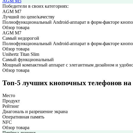
AGM M5
Победители в cвоих категориях:
AGM M7
Лучший по цене/качеству
Полнофункциональный Android-аппарат в форм-факторе кноп
Обзор товара
AGM M7
Самый недорогой
Полнофункциональный Android-аппарат в форм-факторе кноп
Обзор товара
Unihertz Titan Slim
Самый функциональный
Мощный компактный аппарат с элегантным дизайном и удоб
Обзор товара
Топ-5 лучших кнопочных телефонов на
Место
Продукт
Рейтинг
Диагональ и разрешение экрана
Оперативная память
NFC
Обзор товара
Пятёрка лучших