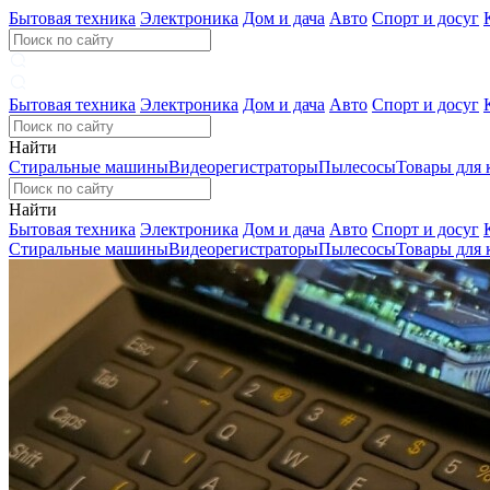
Бытовая техника
Электроника
Дом и дача
Авто
Спорт и досуг
Бытовая техника
Электроника
Дом и дача
Авто
Спорт и досуг
Найти
Стиральные машины
Видеорегистраторы
Пылесосы
Товары для 
Найти
Бытовая техника
Электроника
Дом и дача
Авто
Спорт и досуг
Стиральные машины
Видеорегистраторы
Пылесосы
Товары для 