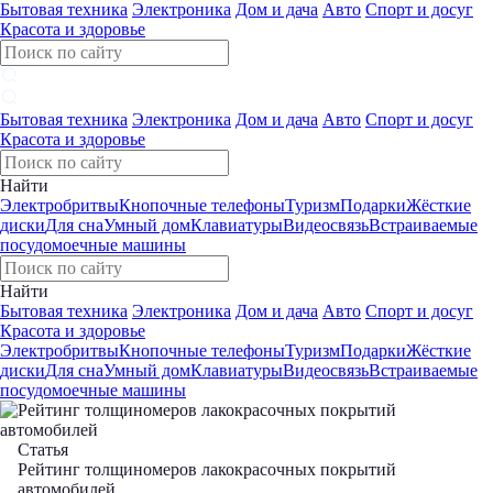
Бытовая техника
Электроника
Дом и дача
Авто
Спорт и досуг
Красота и здоровье
Бытовая техника
Электроника
Дом и дача
Авто
Спорт и досуг
Красота и здоровье
Найти
Электробритвы
Кнопочные телефоны
Туризм
Подарки
Жёсткие
диски
Для сна
Умный дом
Клавиатуры
Видеосвязь
Встраиваемые
посудомоечные машины
Найти
Бытовая техника
Электроника
Дом и дача
Авто
Спорт и досуг
Красота и здоровье
Электробритвы
Кнопочные телефоны
Туризм
Подарки
Жёсткие
диски
Для сна
Умный дом
Клавиатуры
Видеосвязь
Встраиваемые
посудомоечные машины
Статья
Рейтинг толщиномеров лакокрасочных покрытий
автомобилей