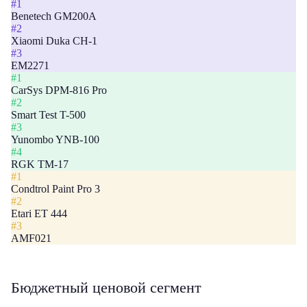
#1
Benetech GM200A
#2
Xiaomi Duka CH-1
#3
EM2271
#1
CarSys DPM-816 Pro
#2
Smart Test T-500
#3
Yunombo YNB-100
#4
RGK TM-17
#1
Condtrol Paint Pro 3
#2
Etari ET 444
#3
AMF021
Бюджетный ценовой сегмент