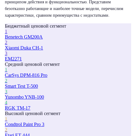
принципом действия и функциональностью. Представим
безотказно работающие и наиболее точные модели, перечислим
характеристики, сравним преимущества с недостатками.
Бюджетный ценовой сегмент
1
Benetech GM200A
2
Xiaomi Duka CH-1
3
EM2271
Средний ценовой сегмент
1
CarSys DPM-816 Pro
2
Smart Test T-500
3
Yunombo YNB-100
4
RGK TM-17
Высокий ценовой сегмент
1
Condtrol Paint Pro 3
2
Etari ET 444