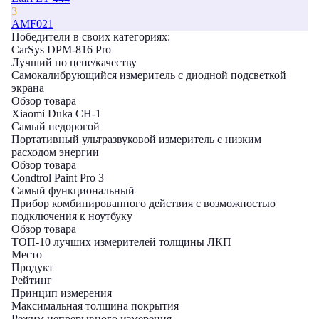
3
AMF021
Победители в cвоих категориях:
CarSys DPM-816 Pro
Лучший по цене/качеству
Самокалибрующийся измеритель с диодной подсветкой
экрана
Обзор товара
Xiaomi Duka CH-1
Самый недорогой
Портативный ультразвуковой измеритель с низким
расходом энергии
Обзор товара
Condtrol Paint Pro 3
Самый функциональный
Прибор комбинированного действия с возможностью
подключения к ноутбуку
Обзор товара
ТОП-10 лучших измерителей толщины ЛКП
Место
Продукт
Рейтинг
Принцип измерения
Максимальная толщина покрытия
Режим непрерывного измерения