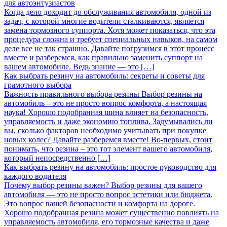
для автоэнтузиастов
Когда дело доходит до обслуживания автомобиля, одной из
задач, с которой многие водители сталкиваются, является
замена тормозного суппорта. Хотя может показаться, что эта
процедура сложна и требует специальных навыков, на самом
деле все не так страшно. Давайте погрузимся в этот процесс
вместе и разберемся, как правильно заменить суппорт на
вашем автомобиле. Ведь знание — это […]
Как выбрать резину на автомобиль: секреты и советы для
грамотного выбора
Важность правильного выбора резины Выбор резины на
автомобиль – это не просто вопрос комфорта, а настоящая
наука! Хорошо подобранная шина влияет на безопасность,
управляемость и даже экономию топлива. Задумывались ли
вы, сколько факторов необходимо учитывать при покупке
новых колес? Давайте разберемся вместе! Во-первых, стоит
понимать, что резина – это тот элемент вашего автомобиля,
который непосредственно […]
Как выбрать резину на автомобиль: простое руководство для
каждого водителя
Почему выбор резины важен? Выбор резины для вашего
автомобиля — это не просто вопрос эстетики или бюджета.
Это вопрос вашей безопасности и комфорта на дороге.
Хорошо подобранная резина может существенно повлиять на
управляемость автомобиля, его тормозные качества и даже