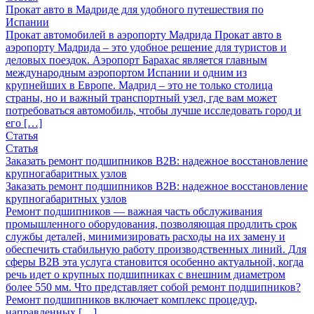
Прокат авто в Мадриде для удобного путешествия по
Испании
Прокат автомобилей в аэропорту Мадрида Прокат авто в
аэропорту Мадрида – это удобное решение для туристов и
деловых поездок. Аэропорт Барахас является главным
международным аэропортом Испании и одним из
крупнейших в Европе. Мадрид – это не только столица
страны, но и важный транспортный узел, где вам может
потребоваться автомобиль, чтобы лучше исследовать город и
его […]
Статья
Статья
Заказать ремонт подшипников B2B: надежное восстановление
крупногабаритных узлов
Заказать ремонт подшипников B2B: надежное восстановление
крупногабаритных узлов
Ремонт подшипников — важная часть обслуживания
промышленного оборудования, позволяющая продлить срок
службы деталей, минимизировать расходы на их замену и
обеспечить стабильную работу производственных линий. Для
сферы B2B эта услуга становится особенно актуальной, когда
речь идет о крупных подшипниках с внешним диаметром
более 550 мм. Что представляет собой ремонт подшипников?
Ремонт подшипников включает комплекс процедур,
направленных […]