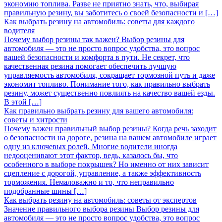
экономию топлива. Разве не приятно знать, что, выбирая
правильную резину, вы заботитесь о своей безопасности и […]
Как выбрать резину на автомобиль: советы для каждого
водителя
Почему выбор резины так важен? Выбор резины для
автомобиля — это не просто вопрос удобства, это вопрос
вашей безопасности и комфорта в пути. Не секрет, что
качественная резина помогает обеспечить лучшую
управляемость автомобиля, сокращает тормозной путь и даже
экономит топливо. Понимание того, как правильно выбрать
резину, может существенно повлиять на качество вашей езды.
В этой […]
Как правильно выбрать резину для вашего автомобиля:
советы и хитрости
Почему важен правильный выбор резины? Когда речь заходит
о безопасности на дороге, резина на вашем автомобиле играет
одну из ключевых ролей. Многие водители иногда
недооценивают этот фактор, ведь, казалось бы, что
особенного в выборе покрышек? Но именно от них зависит
сцепление с дорогой, управление, а также эффективность
торможения. Немаловажно и то, что неправильно
подобранные шины […]
Как выбрать резину на автомобиль: советы от экспертов
Значение правильного выбора резины Выбор резины для
автомобиля — это не просто вопрос удобства, это вопрос