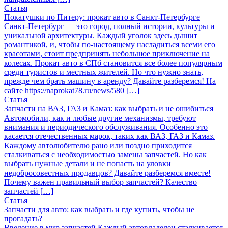
Статья
Покатушки по Питеру: прокат авто в Санкт-Петербурге
Санкт-Петербург — это город, полный истории, культуры и
уникальной архитектуры. Каждый уголок здесь дышит
романтикой, и, чтобы по-настоящему насладиться всеми его
красотами, стоит предпринять небольшое приключение на
колесах. Прокат авто в СПб становится все более популярным
среди туристов и местных жителей. Но что нужно знать,
прежде чем брать машину в аренду? Давайте разберемся! На
сайте https://naprokat78.ru/news/580 […]
Статья
Запчасти на ВАЗ, ГАЗ и Камаз: как выбрать и не ошибиться
Автомобили, как и любые другие механизмы, требуют
внимания и периодического обслуживания. Особенно это
касается отечественных марок, таких как ВАЗ, ГАЗ и Камаз.
Каждому автолюбителю рано или поздно приходится
сталкиваться с необходимостью замены запчастей. Но как
выбрать нужные детали и не попасть на уловки
недобросовестных продавцов? Давайте разберемся вместе!
Почему важен правильный выбор запчастей? Качество
запчастей […]
Статья
Запчасти для авто: как выбрать и где купить, чтобы не
прогадать?
Введение в мир запчастей Каждый автовладелец сталкивается