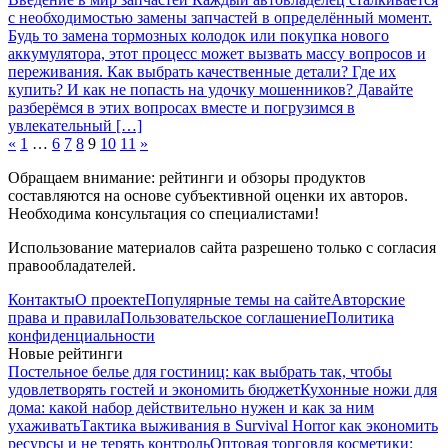
с необходимостью замены запчастей в определённый момент.
Будь то замена тормозных колодок или покупка нового
аккумулятора, этот процесс может вызвать массу вопросов и
переживания. Как выбрать качественные детали? Где их
купить? И как не попасть на удочку мошенников? Давайте
разберёмся в этих вопросах вместе и погрузимся в
увлекательный […]
«
1
…
6
7
8
9
10
11
»
Обращаем внимание: рейтинги и обзоры продуктов
составляются на основе субъективной оценки их авторов.
Необходима консультация со специалистами!
Использование материалов сайта разрешено только с согласия
правообладателей.
Контакты
О проекте
Популярные темы на сайте
Авторские
права и правила
Пользовательское соглашение
Политика
конфиденциальности
Новые рейтинги
Постельное белье для гостиниц: как выбрать так, чтобы
удовлетворять гостей и экономить бюджет
Кухонные ножи для
дома: какой набор действительно нужен и как за ним
ухаживать
Тактика выживания в Survival Horror как экономить
ресурсы и не терять контроль
Оптовая торговля косметики: