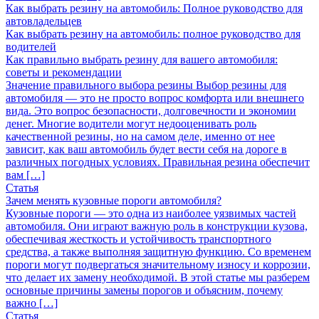
Как выбрать резину на автомобиль: Полное руководство для
автовладельцев
Как выбрать резину на автомобиль: полное руководство для
водителей
Как правильно выбрать резину для вашего автомобиля:
советы и рекомендации
Значение правильного выбора резины Выбор резины для
автомобиля — это не просто вопрос комфорта или внешнего
вида. Это вопрос безопасности, долговечности и экономии
денег. Многие водители могут недооценивать роль
качественной резины, но на самом деле, именно от нее
зависит, как ваш автомобиль будет вести себя на дороге в
различных погодных условиях. Правильная резина обеспечит
вам […]
Статья
Зачем менять кузовные пороги автомобиля?
Кузовные пороги — это одна из наиболее уязвимых частей
автомобиля. Они играют важную роль в конструкции кузова,
обеспечивая жесткость и устойчивость транспортного
средства, а также выполняя защитную функцию. Со временем
пороги могут подвергаться значительному износу и коррозии,
что делает их замену необходимой. В этой статье мы разберем
основные причины замены порогов и объясним, почему
важно […]
Статья