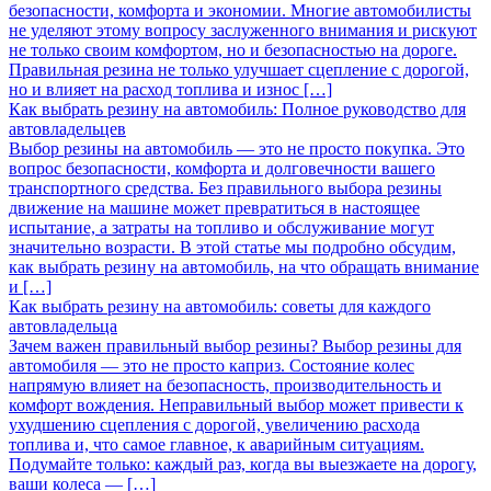
безопасности, комфорта и экономии. Многие автомобилисты
не уделяют этому вопросу заслуженного внимания и рискуют
не только своим комфортом, но и безопасностью на дороге.
Правильная резина не только улучшает сцепление с дорогой,
но и влияет на расход топлива и износ […]
Как выбрать резину на автомобиль: Полное руководство для
автовладельцев
Выбор резины на автомобиль — это не просто покупка. Это
вопрос безопасности, комфорта и долговечности вашего
транспортного средства. Без правильного выбора резины
движение на машине может превратиться в настоящее
испытание, а затраты на топливо и обслуживание могут
значительно возрасти. В этой статье мы подробно обсудим,
как выбрать резину на автомобиль, на что обращать внимание
и […]
Как выбрать резину на автомобиль: советы для каждого
автовладельца
Зачем важен правильный выбор резины? Выбор резины для
автомобиля — это не просто каприз. Состояние колес
напрямую влияет на безопасность, производительность и
комфорт вождения. Неправильный выбор может привести к
ухудшению сцепления с дорогой, увеличению расхода
топлива и, что самое главное, к аварийным ситуациям.
Подумайте только: каждый раз, когда вы выезжаете на дорогу,
ваши колеса — […]