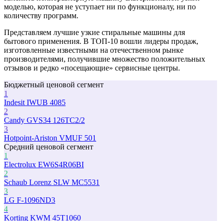
моделью, которая не уступает ни по функционалу, ни по
количеству программ.
Представляем лучшие узкие стиральные машины для
бытового применения. В ТОП-10 вошли лидеры продаж,
изготовленные известными на отечественном рынке
производителями, получившие множество положительных
отзывов и редко «посещающие» сервисные центры.
Бюджетный ценовой сегмент
1
Indesit IWUB 4085
2
Candy GVS34 126TC2/2
3
Hotpoint-Ariston VMUF 501
Средний ценовой сегмент
1
Electrolux EW6S4R06BI
2
Schaub Lorenz SLW MC5531
3
LG F-1096ND3
4
Korting KWM 45T1060