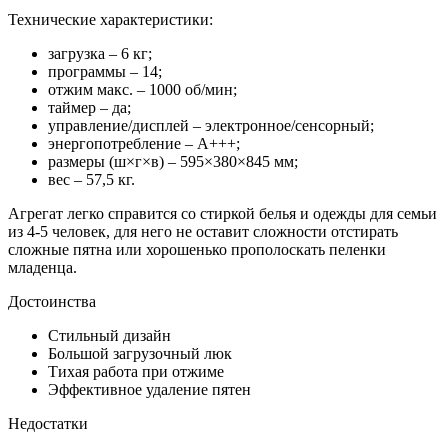
Технические характеристики:
загрузка – 6 кг;
программы – 14;
отжим макс. – 1000 об/мин;
таймер – да;
управление/дисплей – электронное/сенсорный;
энергопотребление – А+++;
размеры (ш×г×в) – 595×380×845 мм;
вес – 57,5 кг.
Агрегат легко справится со стиркой белья и одежды для семьи
из 4-5 человек, для него не оставит сложности отстирать
сложные пятна или хорошенько прополоскать пеленки
младенца.
Достоинства
Стильный дизайн
Большой загрузочный люк
Тихая работа при отжиме
Эффективное удаление пятен
Недостатки