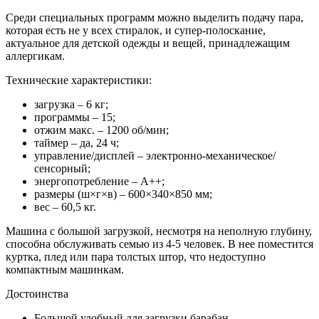
Среди специальных программ можно выделить подачу пара,
которая есть не у всех стиралок, и супер-полоскание,
актуальное для детской одежды и вещей, принадлежащим
аллергикам.
Технические характеристики:
загрузка – 6 кг;
программы – 15;
отжим макс. – 1200 об/мин;
таймер – да, 24 ч;
управление/дисплей – электронно-механическое/
сенсорный;
энергопотребление – А++;
размеры (ш×г×в) – 600×340×850 мм;
вес – 60,5 кг.
Машина с большой загрузкой, несмотря на неполную глубину,
способна обслуживать семью из 4-5 человек. В нее поместится
куртка, плед или пара толстых штор, что недоступно
компактным машинкам.
Достоинства
Большой удобный для загрузки барабан