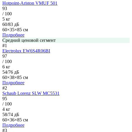
Hotpoint-Ariston VMUF 501
93
/ 100
5 кг
60/83 дБ
60×35×85 см
Подробнее
Средний ценовой сегмент
#1
Electrolux EW6S4R06BI
97
/ 100
6 кг
54/76 дБ
60×38×85 см
Подробнее
#2
Schaub Lorenz SLW MC5531
95
/ 100
4 кг
58/74 дБ
60×36×85 см
Подробнее
#3