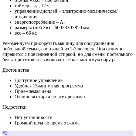
отжим макс. – 800 об/мин;
таймер – да, 12 ч;
управление/дисплей – электронно-механическое/
индикация;
энергопотребление – А;
размеры (ш×г×в) – 600×330×850 мм;
вес – 66 кг.
Рекомендуем приобретать машину для обслуживания
небольшой семьи, состоящей из 2-3 человек. Она отлично
справится с повседневной стиркой, но для смены постельного
белья приготовьтесь включать ее как минимум пару раз.
Достоинства
Доступное управление
Удобная 15-минутная программа
Приемлемая цена
Отличная стирка во всех режимах
Недостатки
Нет устойчивости
Громкий шум во время отжима
#2