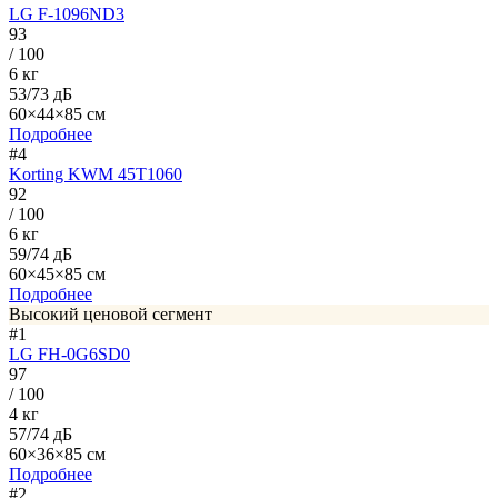
LG F-1096ND3
93
/ 100
6 кг
53/73 дБ
60×44×85 см
Подробнее
#4
Korting KWM 45T1060
92
/ 100
6 кг
59/74 дБ
60×45×85 см
Подробнее
Высокий ценовой сегмент
#1
LG FH-0G6SD0
97
/ 100
4 кг
57/74 дБ
60×36×85 см
Подробнее
#2