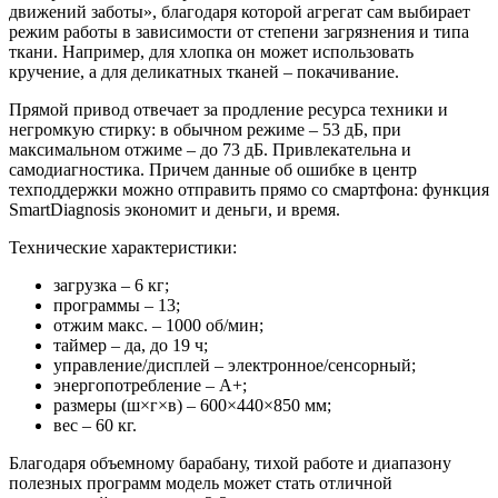
движений заботы», благодаря которой агрегат сам выбирает
режим работы в зависимости от степени загрязнения и типа
ткани. Например, для хлопка он может использовать
кручение, а для деликатных тканей – покачивание.
Прямой привод отвечает за продление ресурса техники и
негромкую стирку: в обычном режиме – 53 дБ, при
максимальном отжиме – до 73 дБ. Привлекательна и
самодиагностика. Причем данные об ошибке в центр
техподдержки можно отправить прямо со смартфона: функция
SmartDiagnosis экономит и деньги, и время.
Технические характеристики:
загрузка – 6 кг;
программы – 13;
отжим макс. – 1000 об/мин;
таймер – да, до 19 ч;
управление/дисплей – электронное/сенсорный;
энергопотребление – А+;
размеры (ш×г×в) – 600×440×850 мм;
вес – 60 кг.
Благодаря объемному барабану, тихой работе и диапазону
полезных программ модель может стать отличной