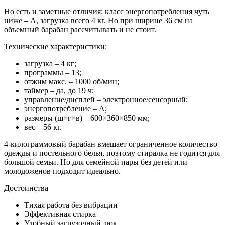
Но есть и заметные отличия: класс энергопотребления чуть
ниже – А, загрузка всего 4 кг. Но при ширине 36 см на
объемный барабан рассчитывать и не стоит.
Технические характеристики:
загрузка – 4 кг;
программы – 13;
отжим макс. – 1000 об/мин;
таймер – да, до 19 ч;
управление/дисплей – электронное/сенсорный;
энергопотребление – А;
размеры (ш×г×в) – 600×360×850 мм;
вес – 56 кг.
4-килограммовый барабан вмещает ограниченное количество
одежды и постельного белья, поэтому стиралка не годится для
большой семьи. Но для семейной пары без детей или
молодоженов подходит идеально.
Достоинства
Тихая работа без вибрации
Эффективная стирка
Удобный загрузочный люк