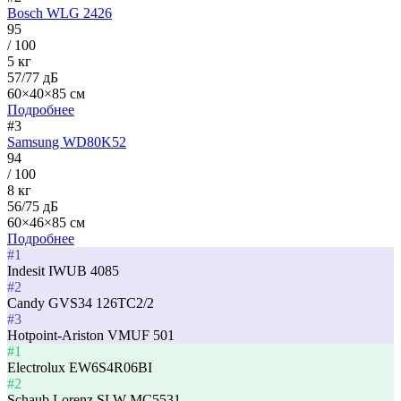
Bosch WLG 2426
95
/ 100
5 кг
57/77 дБ
60×40×85 см
Подробнее
#3
Samsung WD80K52
94
/ 100
8 кг
56/75 дБ
60×46×85 см
Подробнее
#1
Indesit IWUB 4085
#2
Candy GVS34 126TC2/2
#3
Hotpoint-Ariston VMUF 501
#1
Electrolux EW6S4R06BI
#2
Schaub Lorenz SLW MC5531