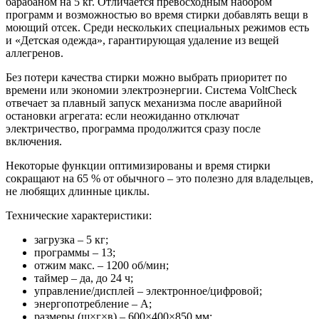
барабаном на 5 кг. Отличается превосходным набором
программ и возможностью во время стирки добавлять вещи в
моющий отсек. Среди нескольких специальных режимов есть
и «Детская одежда», гарантирующая удаление из вещей
аллегренов.
Без потери качества стирки можно выбрать приоритет по
времени или экономии электроэнергии. Система VoltCheck
отвечает за плавный запуск механизма после аварийной
остановки агрегата: если неожиданно отключат
электричество, программа продолжится сразу после
включения.
Некоторые функции оптимизированы и время стирки
сокращают на 65 % от обычного – это полезно для владельцев,
не любящих длинные циклы.
Технические характеристики:
загрузка – 5 кг;
программы – 13;
отжим макс. – 1200 об/мин;
таймер – да, до 24 ч;
управление/дисплей – электронное/цифровой;
энергопотребление – А;
размеры (ш×г×в) – 600×400×850 мм;