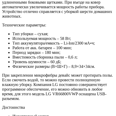
удлиненными боковыми щетками. При въезде на ковер
автоматически увеличивается мощность работы прибора.
Устройство отлично справляется с уборкой шерсти домашних
животных.
Технические параметры:
Тип уборки – сухая;
Используемая мощность – 58 Вт;
Тип аккумулятора/емкость – Li-Ion/2300 мА•ч;
Работа от акк. батареи – 100 мин;
Период зарядки – 180 мин;
Вместимость сборника пыли – 0,6 л;
Уровень шумности – 60 дБ;
Физические размеры (В×Ш×Г) – 8,9×34×34см.
При закреплении микрофибры девайс может протирать полы.
Если смочить водой, то можно провести полноценную
влажную уборку. Компания LG постоянно совершенствует
программное обеспечение, его можно обновить в любое
время, для этого модель LG VR66800VWP оснащена USB-
разъемом.
Достоинства