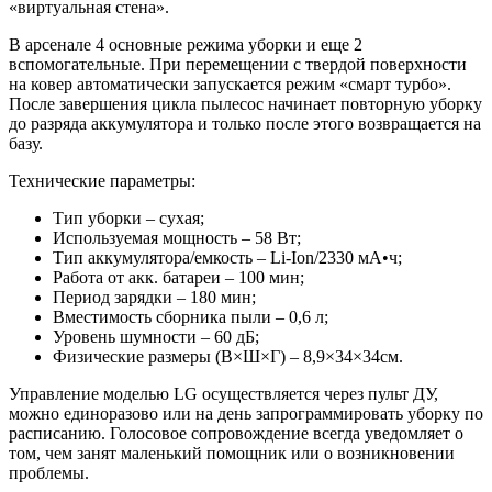
«виртуальная стена».
В арсенале 4 основные режима уборки и еще 2
вспомогательные. При перемещении с твердой поверхности
на ковер автоматически запускается режим «смарт турбо».
После завершения цикла пылесос начинает повторную уборку
до разряда аккумулятора и только после этого возвращается на
базу.
Технические параметры:
Тип уборки – сухая;
Используемая мощность – 58 Вт;
Тип аккумулятора/емкость – Li-Ion/2330 мА•ч;
Работа от акк. батареи – 100 мин;
Период зарядки – 180 мин;
Вместимость сборника пыли – 0,6 л;
Уровень шумности – 60 дБ;
Физические размеры (В×Ш×Г) – 8,9×34×34см.
Управление моделью LG осуществляется через пульт ДУ,
можно единоразово или на день запрограммировать уборку по
расписанию. Голосовое сопровождение всегда уведомляет о
том, чем занят маленький помощник или о возникновении
проблемы.