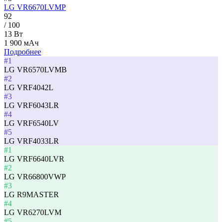
LG VR6670LVMP
92
/ 100
13 Вт
1 900 мАч
Подробнее
#1
LG VR6570LVMB
#2
LG VRF4042L
#3
LG VRF6043LR
#4
LG VRF6540LV
#5
LG VRF4033LR
#1
LG VRF6640LVR
#2
LG VR66800VWP
#3
LG R9MASTER
#4
LG VR6270LVM
#5