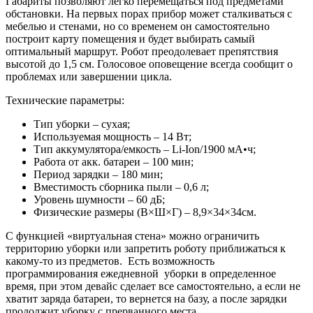
Габариты позволяют легко перемещаться под предметами
обстановки. На первых порах прибор может сталкиваться с
мебелью и стенами, но со временем он самостоятельно
построит карту помещения и будет выбирать самый
оптимальный маршрут. Робот преодолевает препятствия
высотой до 1,5 см. Голосовое оповещение всегда сообщит о
проблемах или завершении цикла.
Технические параметры:
Тип уборки – сухая;
Используемая мощность – 14 Вт;
Тип аккумулятора/емкость – Li-Ion/1900 мА•ч;
Работа от акк. батареи – 100 мин;
Период зарядки – 180 мин;
Вместимость сборника пыли – 0,6 л;
Уровень шумности – 60 дБ;
Физические размеры (В×Ш×Г) – 8,9×34×34см.
С функцией «виртуальная стена» можно ограничить
территорию уборки или запретить роботу приближаться к
какому-то из предметов. Есть возможность
программирования ежедневной уборки в определенное
время, при этом девайс сделает все самостоятельно, а если не
хватит заряда батареи, то вернется на базу, а после зарядки
продолжит уборку с прерванного места.