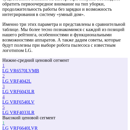
обратить первоочередное внимание на тип уборки,
продолжительность работы без зарядки и возможность
интегрирования в систему «умный дом».
Именно три этих параметра и представлены в сравнительной
таблице. Мы более тесно познакомимся с каждой из позиций
нашего рейтинга, особенностями и функциональными
возможностями аппаратов. А также дадим советы, которые
будут полезны при выборе робота пылесоса с известным
логотипом LG.
Нижне-средний ценовой сегмент
1
LG VR6570LVMB
2
LG VRF4042L
3
LG VRF6043LR
4
LG VRF6540LV
5
LG VRF4033LR
Высокий ценовой сегмент
1
LG VRF6640LVR