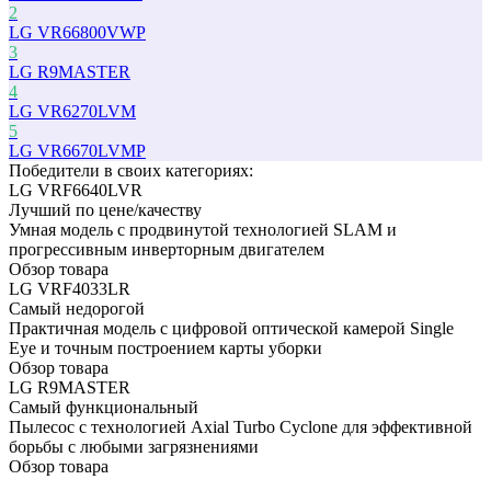
2
LG VR66800VWP
3
LG R9MASTER
4
LG VR6270LVM
5
LG VR6670LVMP
Победители в cвоих категориях:
LG VRF6640LVR
Лучший по цене/качеству
Умная модель с продвинутой технологией SLAM и
прогрессивным инверторным двигателем
Обзор товара
LG VRF4033LR
Самый недорогой
Практичная модель с цифровой оптической камерой Single
Eye и точным построением карты уборки
Обзор товара
LG R9MASTER
Самый функциональный
Пылесос с технологией Axial Turbo Cyclone для эффективной
борьбы с любыми загрязнениями
Обзор товара