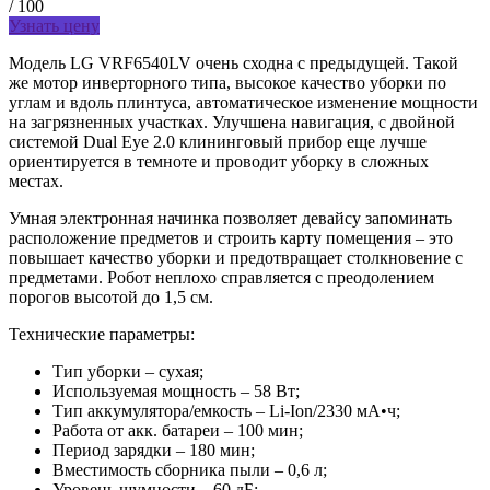
/ 100
Узнать цену
Модель LG VRF6540LV очень сходна с предыдущей. Такой
же мотор инверторного типа, высокое качество уборки по
углам и вдоль плинтуса, автоматическое изменение мощности
на загрязненных участках. Улучшена навигация, с двойной
системой Dual Eye 2.0 клининговый прибор еще лучше
ориентируется в темноте и проводит уборку в сложных
местах.
Умная электронная начинка позволяет девайсу запоминать
расположение предметов и строить карту помещения – это
повышает качество уборки и предотвращает столкновение с
предметами. Робот неплохо справляется с преодолением
порогов высотой до 1,5 см.
Технические параметры:
Тип уборки – сухая;
Используемая мощность – 58 Вт;
Тип аккумулятора/емкость – Li-Ion/2330 мА•ч;
Работа от акк. батареи – 100 мин;
Период зарядки – 180 мин;
Вместимость сборника пыли – 0,6 л;
Уровень шумности – 60 дБ;