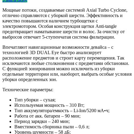
Мощные потоки, создаваемые системой Axial Turbo Cyclone,
отлично справляются с уборкой шерсти. Эффективность и
качество повышаются наличием турбощетки с
электромотором. Особая конструкция щетки Anti-tangle
предотвращает наматывание шерсти и волос. За очистку от
выбросов отвечает 5-ступенчатая система фильтрации.
Впечатляют навигационные возможности девайса – с
технологией 3D DUAL Eye быстро анализирует
расположение предметов и строит карту перемещения. Так
исключаются любые столкновения с предметами обстановки.
С функцией зонирования можно исключить из уборки
отдельные территории или, наоборот, выбрать особые условия
уборки определенных зон.
Технические параметры:
Тип уборки – сухая;
Используемая мощность – 310 Вт;
Тип аккумулятора/емкость – Li-Ion/5200 мА•ч;
Работа от акк. батареи – 90 мин;
Период зарядки – 240 мин;
Вместимость сборника пыли – 0,6 л;
Уровень шумности – 58 дБ;